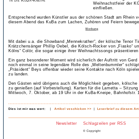
in die KuBa-Kneipe
Weihnachstfeier der K
einfließen.
Entsprechend wurden Künstler aus der schönen Stadt am Rhein ver
diesem Abend das KuBa zum Lachen, Zuhören und Feiern bewege
Werbung
Mit dabei u.a. die Showband „Mennekrather“, der kölsche Tenor T
Krätzchensänger Phillip Oebel, die Kölsch-Rocker von „Fiasko“ un
Kölns“ Colör, die sogar einige ihrer Weihnachtssongs präsentieren
Ein ganz besonderer Moment wird sicherlich der Auftritt von Gerd
noch einmal in seine legendäre Rolle des „Weltenbummler“ schlüpf
„Präsident“ Beys offenbar wieder seine Kontakte nach Köln spiel
zu landen.
Den Gästen wird übrigens auch die Möglichkeit gegeben, kölsche
zu genießen (auf Vorbestellung). Karten für die Lametta – Sitzung
Mittwoch, 7. Oktober, ab 19 Uhr in der KuBa-Kneipe, Bahnhofstr. 
Dies ist mir was wert:
|
Artikel veschicken >>
|
Leserbrief zu diesem Art
Newsletter
Schlagzeilen per RSS
© Copyright