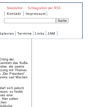
Newsletter
Schlagzeilen per RSS
Kontakt
Impressum
Galerien
Termine
Links
JAM
rfolg der
äsentiert das KuBa
mber, die zweite
tzung mit Thomas
s „Der Präsident“.
ereits seit Wochen
darf sich jedoch
euen: so findet
als eine
. Hier sollen
schen
 „kölsche