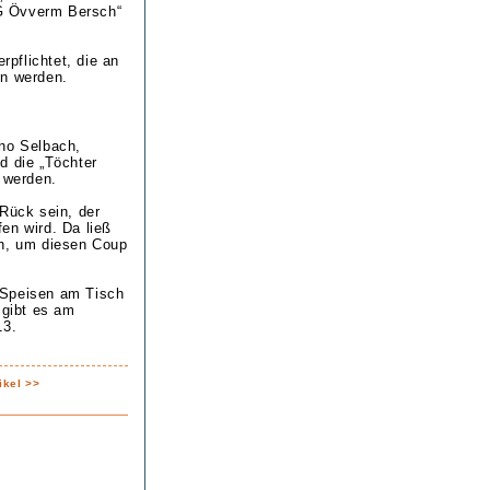
G Övverm Bersch“
pflichtet, die an
n werden.
ino Selbach,
d die „Töchter
 werden.
 Rück sein, der
en wird. Da ließ
en, um diesen Coup
 Speisen am Tisch
 gibt es am
13.
ikel >>