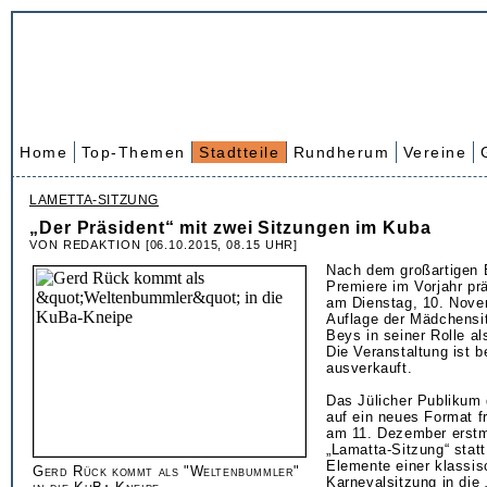
Home
Top-Themen
Stadtteile
Rundherum
Vereine
LAMETTA-SITZUNG
„Der Präsident“ mit zwei Sitzungen im Kuba
VON REDAKTION [06.10.2015, 08.15 UHR]
Nach dem großartigen E
Premiere im Vorjahr pr
am Dienstag, 10. Nove
Auflage der Mädchensi
Beys in seiner Rolle al
Die Veranstaltung ist b
ausverkauft.
Das Jülicher Publikum 
auf ein neues Format fr
am 11. Dezember erstm
„Lamatta-Sitzung“ statt
Elemente einer klassi
Gerd Rück kommt als "Weltenbummler"
Karnevalsitzung in die