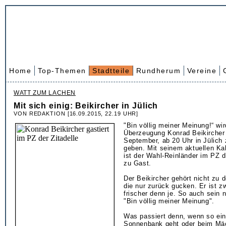
Home
Top-Themen
Stadtteile
Rundherum
Vereine
WATT ZUM LACHEN
Mit sich einig: Beikircher in Jülich
VON REDAKTION [16.09.2015, 22.19 UHR]
"Bin völlig meiner Meinung!“ wi
Überzeugung Konrad Beikircher 
September, ab 20 Uhr in Jülich
geben. Mit seinem aktuellen K
ist der Wahl-Reinländer im PZ de
zu Gast.
Der Beikircher gehört nicht zu 
die nur zurück gucken. Er ist z
frischer denn je. So auch sein
"Bin völlig meiner Meinung".
Was passiert denn, wenn so ein
Sonnenbank geht oder beim Mäc