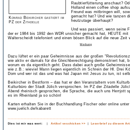
Raubtierfütterung anschaut? Od
Holland einen coffee shop aufsu
Freund was mitbringen will, so
gemacht hat? Und wie tanzen d
Konrad Beikircher gastiert im
heutzutage überhaupt?
PZ der Zitadelle
Und was passiert, wenn seine F
der er 1984 bis 1992 den WDR unsicher gemacht hat, HEUTE mit 
Walterscheidt telefoniert und einen bösen Blick auf die neue Zeit w
Werbung
Dazu lüftet er ein paar Geheimnisse aus der großen "Revolutionsz
wie aktiv er damals für die Gleichberechtigung demonstriert hat, bi
worum es da eigentlich geht. Dass dabei auch große Geheimnisse
wie z.B.: wieviel Mann liegen eigentlich im Schrein der Hl. Drei K
Dom und wer ist das und was hat Japan mit Jesus zu tun, ist selb
Beikircher in Bestform – das hat er den Veranstaltern vom Kultu
Kulturbüro der Stadt Jülich versprochen. Im PZ der Zitadelle Jüli
Abend rheinisch gesprochen, die Sprache, die auch uns Herrjott sp
es im Rheinland ja so schön!
Karten erhalten Sie in der Buchhandlung Fischer oder online unter
www.juelich.de/kabarett
Dies ist mir was wert:
|
Artikel veschicken >>
|
Leserbrief zu diesem Art