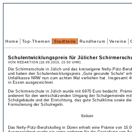
Home
Top-Themen
Stadtteile
Rundherum
Vereine
Schulentwicklungspreis für Jülicher Schirmersch
VON REDAKTION [16.09.2015, 15.50 UHR]
Die Schirmerschule in Jülich und das kreiseigene Nelly-Pütz-Beru
und haben den Schulentwicklungspreis „Gute gesunde Schule“ erha
Unfallkasse NRW nun zum achten Mal verliehen hat. Insgesamt 4
in Essen ausgezeichnet.
Die Schirmerschule in Jülich wurde mit 6970 Euro bedacht. Prämie
anderem für den wertschätzenden Umgang der Schulgemeinde mi
Schulgebäude und der Einrichtung, das gute Schulklima sowie die
Formulierung der Schulregeln.
Werbung
Das Nelly-Pütz-Berufskolleg in Düren erhielt eine Prämie von 15.
Ausgezeichnet wurde sie unter anderem für die Gestaltung von A