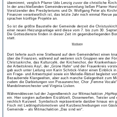
übernimmt, verglich Pfarrer Udo Lenzig zuvor die christliche Kirc
In der anschließenden Gemeindeversammlung ließen Pfarrer Horst
Vorsitzender des Presbyteriums und Dr. Wolfgang Peter als Kirchme
Finanzen verantwortlich ist, das letzte Jahr noch einmal Revue p
sprachen künftige Projekte an.
So ist die größte Baustelle der Gemeinde derzeit die Christuskirc
einer neuen Heizungsanlage wird diese vom 7. bis zum 30. Septe
Die Gottesdienste finden in dieser Zeit im gegenüberliegenden Bo
statt.
Werbung
Dort lieferte auch eine Stellwand auf dem Gemeindefest einen kn
über die Finanzen, während auf weiteren sich Gruppen wie der För
Christuskirche, das Kulturcafé, der Kirchenchor, der Krankenhau
der Arbeitskreis Asyl, der „Grüne Hahn“ und der Frauenkreis vorste
gab auch unter Leitung von Karin Schröck-Vietor einen Einblick i
ein Frage- und Antwortspiel sowie ein Melodie-Rätsel begleitet von
Bezaubernde Klangwelten, aber auch manche Gelegenheit zum Mi
zudem die Darbietungen von Posaunenchor, Chor „Femme Vocale“
Mandolinenorchester und Virginia Lisken.
Währenddessen lud der Jugendbereich zur Mitmachaktion „HipHop 
ein. Hier sorgten außerdem Erzählzelt, Dosenwerfen, Twister und 
reichlich Kurzweil. Symbolisch repräsentierte darüber hinaus ein gr
Fisch mit Lieblingsfotomotiven und Kurzbeschreibungen von Gäst
Gemeinde – als Mitmachaktion „Das sind wir“.