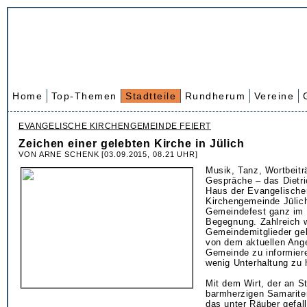
Home
Top-Themen
Stadtteile
Rundherum
Vereine
EVANGELISCHE KIRCHENGEMEINDE FEIERT
Zeichen einer gelebten Kirche in Jülich
VON ARNE SCHENK [03.09.2015, 08.21 UHR]
Musik, Tanz, Wortbeitr
Gespräche – das Dietri
Haus der Evangelische
Kirchengemeinde Jülic
Gemeindefest ganz im 
Begegnung. Zahlreich 
Gemeindemitglieder g
von dem aktuellen Ange
Gemeinde zu informiere
wenig Unterhaltung zu 
Mit dem Wirt, der an St
barmherzigen Samariter
das unter Räuber gefal