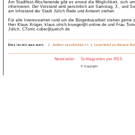
Am Stadtfest-Wochenende gibt es erneut die Möglichkeit, sich u
informieren. Der Vorstand wird persönlich am Samstag, 3., und So
am Infostand der Stadt Jülich Rede und Antwort stehen.
Für alle Interessierten rund um die Bürgerbusarbeit stehen gerne 
Herr Klaus Krüger, klaus.ulrich.krueger@t-online.de und Frau Toni
Jülich, CTonic-cober@juelich.de
Dies ist mir was wert:
|
Artikel veschicken >>
|
Leserbrief zu diesem Art
Newsletter
Schlagzeilen per RSS
© Copyright