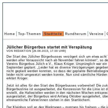
Home
Top-Themen
Stadtteile
Rundherum
Vereine
Jülicher Bürgerbus startet mit Verspätung
VON REDAKTION [26.08.2015, 17.00 UHR]
Der Start des Jülicher Bür­gerbusses verzögert sich um etwa acht
werden aller Voraussicht nach ab November fahren können“, so de
Vereins Bürgerbus Jülich e.V., Klaus Krüger. Ursprünglich war ein
September geplant. „Leider hat es diverse Verzögerungen gegeben
nicht geplant werden konnten, so dass der geplante Betriebsbegi
leider nicht umgesetzt werden konnte. Nun sind sämtliche Hürde
erklärt Krüger.
Jetzt ist alles für den Start des Bürgerbusses vorbereitet! Die zuk
Bürgerbuslinie ist ausgearbeitet, die Konzession für die Linie ist d
erstellt, die Haltestellen werden in den nächsten Wochen entspre
ausgestattet, der Bürgerbus wird Anfang Oktober ausgeliefert, übe
ehrenamtliche Fahrer/innen stehen in den Startlöchern.
Der Kleinbus soll an den Werktagen – montags bis freitags – die i