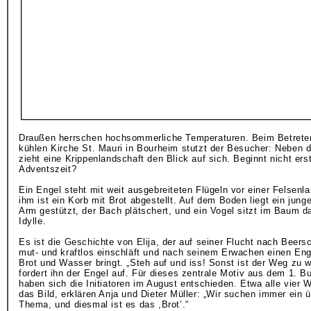
Draußen herrschen hochsommerliche Temperaturen. Beim Betret
kühlen Kirche St. Mauri in Bourheim stutzt der Besucher: Neben 
zieht eine Krippenlandschaft den Blick auf sich. Beginnt nicht er
Adventszeit?
Ein Engel steht mit weit ausgebreiteten Flügeln vor einer Felsenl
ihm ist ein Korb mit Brot abgestellt. Auf dem Boden liegt ein jung
Arm gestützt, der Bach plätschert, und ein Vogel sitzt im Baum d
Idylle.
Es ist die Geschichte von Elija, der auf seiner Flucht nach Beer
mut- und kraftlos einschläft und nach seinem Erwachen einen Enge
Brot und Wasser bringt. „Steh auf und iss! Sonst ist der Weg zu we
fordert ihn der Engel auf. Für dieses zentrale Motiv aus dem 1. B
haben sich die Initiatoren im August entschieden. Etwa alle vier
das Bild, erklären Anja und Dieter Müller: „Wir suchen immer ein 
Thema, und diesmal ist es das ,Brot’.“