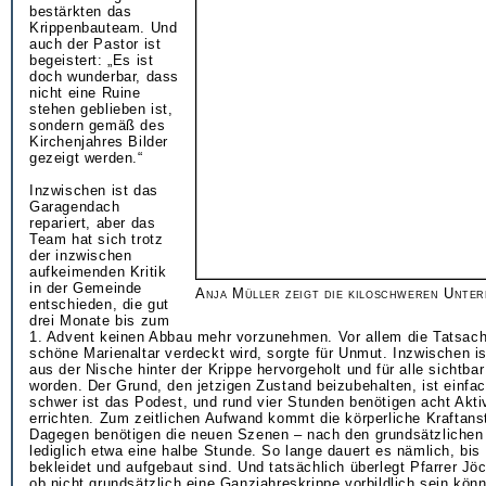
bestärkten das
Krippenbauteam. Und
auch der Pastor ist
begeistert: „Es ist
doch wunderbar, dass
nicht eine Ruine
stehen geblieben ist,
sondern gemäß des
Kirchenjahres Bilder
gezeigt werden.“
Inzwischen ist das
Garagendach
repariert, aber das
Team hat sich trotz
der inzwischen
aufkeimenden Kritik
in der Gemeinde
Anja Müller zeigt die kiloschweren Unte
entschieden, die gut
drei Monate bis zum
1. Advent keinen Abbau mehr vorzunehmen. Vor allem die Tatsach
schöne Marienaltar verdeckt wird, sorgte für Unmut. Inzwischen is
aus der Nische hinter der Krippe hervorgeholt und für alle sichtbar
worden. Der Grund, den jetzigen Zustand beizubehalten, ist einfac
schwer ist das Podest, und rund vier Stunden benötigen acht Akt
errichten. Zum zeitlichen Aufwand kommt die körperliche Kraftan
Dagegen benötigen die neuen Szenen – nach den grundsätzlichen
lediglich etwa eine halbe Stunde. So lange dauert es nämlich, bis
bekleidet und aufgebaut sind. Und tatsächlich überlegt Pfarrer Jö
ob nicht grundsätzlich eine Ganzjahreskrippe vorbildlich sein könn