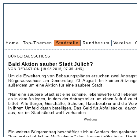
Home
Top-Themen
Stadtteile
Rundherum
Vereine
BÜRGERAUSSCHUSS
Bald Aktion sauber Stadt Jülich?
VON REDAKTION [19.08.2015, 07.35 UHR]
Um die Erweiterung von Bebauungsplänen ersuchen zwei Anträgste
Bürgerausschuss am Donnerstag, 20. August. Im kleinen Sitzungs
außerdem um eine Aktion für eine saubere Stadt.
"Nur eine saubere Stadt ist eine schöne, lebenswerte und liebensw
es in dem Anliegen, in dem der Antragsteller um einen Aufruf zu 
bittet. Alle Bürger, Geschäfte, Schulen, Hausbesitzer und die Verw
in ihrem Umfeld daran beteiligen. Das Geld für Abfallsäcke, davon
aus, sei im Stadtsäckel wohl vorhanden.
Werbung
Ein weitere Bürgerantrag beschäftigt sich außerdem den geplante
"forstwirtschaftlichen Maßnahmen" des Trommelwäldchens. Der An