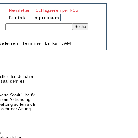
Newsletter
Schlagzeilen per RSS
Kontakt
Impressum
Galerien
Termine
Links
JAM
ller den Jülicher
saal geht es
erte Stadt", heißt
einem Aktionstag
altung sollen sich
 geht der Antrag
n
tragsteller