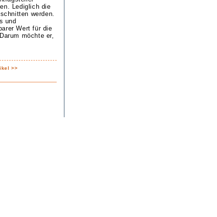
en. Lediglich die
schnitten werden.
s und
arer Wert für die
 Darum möchte er,
ikel >>