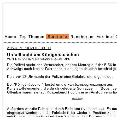
Home
Top-Themen
Stadtteile
Rundherum
Vereine
AUS DEM POLIZEIBERICHT
Unfallflucht am Königshäuschen
VON REDAKTION [18.08.2015, 21.03 UHR]
Die Polizei sucht den Verursacher, der am Montag auf der B 56 i
Abzweigs nach Koslar Fahrbahneinrichtungen deutlich beschädigt 
Kurz vor 12 Uhr wurde der Polizei eine Gefahrenstelle gemeldet.
Bei "Königshäuschen" bestehen die Fahrbahnbegrenzungen aus
Kunststoffelementen, die durch gefederte Schrauben im Boden ver
Offenbar waren sie laut Polizeibericht durch einen Anstoß versch
Werbung
Außerdem war die Fahrbahn durch Erde stark verschmutzt. Es mu
eingesetzt werden, um die Fahrbahnteiler wieder in Position zu br
entstanden mehrere tausend Euro Sachschaden. Der Verursacher,