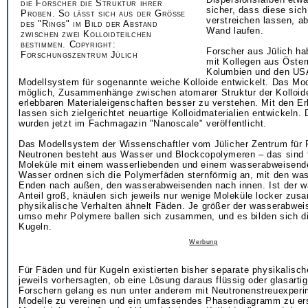
die Forscher die Struktur ihrer
sicher, dass diese sich
Proben. So lässt sich aus der Größe
verstreichen lassen, ab
des "Rings" im Bild der Abstand
Wand laufen.
zwischen zwei Kolloidteilchen
bestimmen. Copyright:
Forscher aus Jülich h
Forschungszentrum Jülich
mit Kollegen aus Österr
Kolumbien und den US
Modellsystem für sogenannte weiche Kolloide entwickelt. Das Mo
möglich, Zusammenhänge zwischen atomarer Struktur der Kolloid
erlebbaren Materialeigenschaften besser zu verstehen. Mit den E
lassen sich zielgerichtet neuartige Kolloidmaterialien entwickeln.
wurden jetzt im Fachmagazin "Nanoscale" veröffentlicht.
Das Modellsystem der Wissenschaftler vom Jülicher Zentrum für 
Neutronen besteht aus Wasser und Blockcopolymeren – das sind 
Moleküle mit einem wasserliebenden und einem wasserabweisende
Wasser ordnen sich die Polymerfäden sternförmig an, mit den wa
Enden nach außen, den wasserabweisenden nach innen. Ist der w
Anteil groß, knäulen sich jeweils nur wenige Moleküle locker zu
physikalische Verhalten ähnelt Fäden. Je größer der wasserabweis
umso mehr Polymere ballen sich zusammen, und es bilden sich di
Kugeln.
Werbung
Für Fäden und für Kugeln existierten bisher separate physikalisch
jeweils vorhersagten, ob eine Lösung daraus flüssig oder glasarti
Forschern gelang es nun unter anderem mit Neutronenstreuexperi
Modelle zu vereinen und ein umfassendes Phasendiagramm zu erst