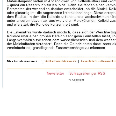
Materialeigenschaften in Abhängigkeit von Kolloidaufbau und -konz
– quasi ein Rezeptbuch für Kolloide. Denn sie fanden einen verbi
Parameter, der wesentlich darüber entscheidet, ob die Modell-Koll
oder glasartig ist: die sogenannte Interaktionslänge. Diese entspr
dem Radius, in dem die Kolloide untereinander wechselwirken kön
unter anderem davon ab, aus wie vielen Molekülen ein Kolloid zu
und wie stark die Kolloide konzentriert sind.
Die Erkenntnis wurde dadurch möglich, dass sich der Weichheitsg
Kolloide über einen großen Bereich sehr genau einstellen lässt, 
Längenverhältnis zwischen dem wasserliebenden und dem wasser
der Molekülfaden verändert. Dass die Grundzutaten dabei stets di
vereinfacht es, grundlegende Zusammenhänge zu erkennen.
Dies ist mir was wert:
|
Artikel veschicken >>
|
Leserbrief zu diesem Art
Newsletter
Schlagzeilen per RSS
© Copyright