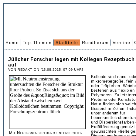
Home
Top-Themen
Stadtteile
Rundherum
Vereine
Jülicher Forscher legen mit Kollegen Rezeptbuch 
auf
VON REDAKTION [15.08.2015, 07.09 UHR]
Kolloide sind nano- ode
mikrometergroße, fein v
oder Tröpfchen. Weiche
bestehen aus flexiblen
Polymeren. Zu letzter
Proteine oder Kunststo
Natur finden sich weic
Beispiel in Zellen. Indu
unter anderem für
Lebensmittelzubereitu
und Dispersionsfarben 
Erdölförderung genutzt 
gewünschten Fließeige
Mit Neutronenstreuung untersuchten
Dispersionsfarben etwa 