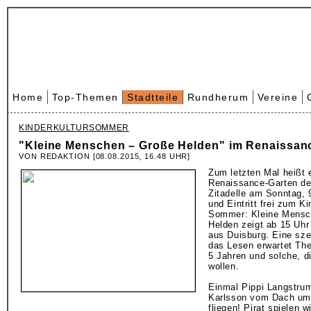
Home
Top-Themen
Stadtteile
Rundherum
Vereine
KINDERKULTURSOMMER
"Kleine Menschen – Große Helden" im Renaissan
VON REDAKTION [08.08.2015, 16.48 UHR]
Zum letzten Mal heißt 
Renaissance-Garten der
Zitadelle am Sonntag, 
und Eintritt frei zum Ki
Sommer: Kleine Mensc
Helden zeigt ab 15 Uh
aus Duisburg. Eine sz
das Lesen erwartet The
5 Jahren und solche, d
wollen.
Einmal Pippi Langstrum
Karlsson vom Dach um
fliegen! Pirat spielen