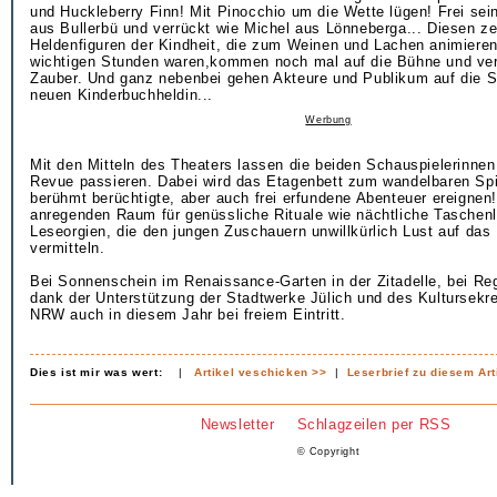
und Huckleberry Finn! Mit Pinocchio um die Wette lügen! Frei sein
aus Bullerbü und verrückt wie Michel aus Lönneberga... Diesen ze
Heldenfiguren der Kindheit, die zum Weinen und Lachen animieren 
wichtigen Stunden waren,kommen noch mal auf die Bühne und ver
Zauber. Und ganz nebenbei gehen Akteure und Publikum auf die S
neuen Kinderbuchheldin...
Werbung
Mit den Mitteln des Theaters lassen die beiden Schauspielerinnen
Revue passieren. Dabei wird das Etagenbett zum wandelbaren Spi
berühmt berüchtigte, aber auch frei erfundene Abenteuer ereignen
anregenden Raum für genüssliche Rituale wie nächtliche Taschen
Leseorgien, die den jungen Zuschauern unwillkürlich Lust auf da
vermitteln.
Bei Sonnenschein im Renaissance-Garten in der Zitadelle, bei R
dank der Unterstützung der Stadtwerke Jülich und des Kultursekre
NRW auch in diesem Jahr bei freiem Eintritt.
Dies ist mir was wert:
|
Artikel veschicken >>
|
Leserbrief zu diesem Art
Newsletter
Schlagzeilen per RSS
© Copyright