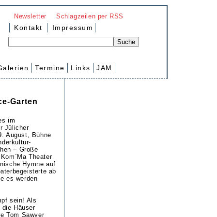
Newsletter
Schlagzeilen per RSS
Kontakt
Impressum
Galerien
Termine
Links
JAM
ce-Garten
es im
 Jülicher
9. August, Bühne
nderkultur-
hen – Große
r Kom´Ma Theater
enische Hymne auf
aterbegeisterte ab
ie es werden
pf sein! Als
 die Häuser
 wie Tom Sawyer