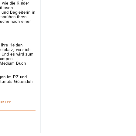
 wie die Kinder
itlosen
und Begleiterin in
sprühen ihren
uche nach einer
 ihre Helden
elplatz, wo sich
! Und es wird zum
lampen-
s Medium Buch
egen im PZ und
tariats Gütersloh
ikel >>