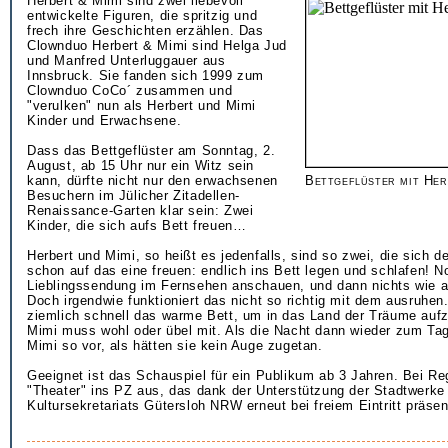
Herbert & Mimi sind zwei liebevoll
entwickelte Figuren, die spritzig und
frech ihre Geschichten erzählen. Das
Clownduo Herbert & Mimi sind Helga Jud
und Manfred Unterluggauer aus
Innsbruck. Sie fanden sich 1999 zum
Clownduo CoCo´ zusammen und
"verulken" nun als Herbert und Mimi
Kinder und Erwachsene.
Dass das Bettgeflüster am Sonntag, 2.
August, ab 15 Uhr nur ein Witz sein
kann, dürfte nicht nur den erwachsenen
Bettgeflüster mit Her
Besuchern im Jülicher Zitadellen-
Renaissance-Garten klar sein: Zwei
Kinder, die sich aufs Bett freuen…
Herbert und Mimi, so heißt es jedenfalls, sind so zwei, die sich 
schon auf das eine freuen: endlich ins Bett legen und schlafen! N
Lieblingssendung im Fernsehen anschauen, und dann nichts wie ab
Doch irgendwie funktioniert das nicht so richtig mit dem ausruhen.
ziemlich schnell das warme Bett, um in das Land der Träume auf
Mimi muss wohl oder übel mit. Als die Nacht dann wieder zum Ta
Mimi so vor, als hätten sie kein Auge zugetan.
Geeignet ist das Schauspiel für ein Publikum ab 3 Jahren. Bei R
"Theater" ins PZ aus, das dank der Unterstützung der Stadtwerke
Kultursekretariats Gütersloh NRW erneut bei freiem Eintritt präsen