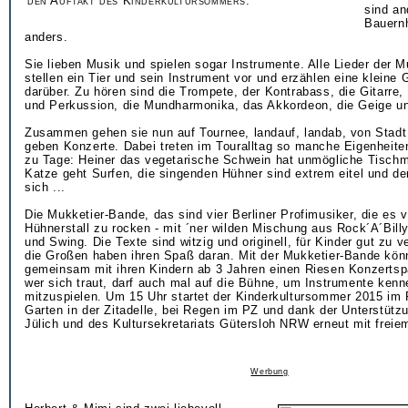
den Auftakt des Kinderkultursommers.
sind an
Bauernh
anders.
Sie lieben Musik und spielen sogar Instrumente. Alle Lieder der 
stellen ein Tier und sein Instrument vor und erzählen eine kleine
darüber. Zu hören sind die Trompete, der Kontrabass, die Gitarre
und Perkussion, die Mundharmonika, das Akkordeon, die Geige u
Zusammen gehen sie nun auf Tournee, landauf, landab, von Stadt
geben Konzerte. Dabei treten im Touralltag so manche Eigenheite
zu Tage: Heiner das vegetarische Schwein hat unmögliche Tischm
Katze geht Surfen, die singenden Hühner sind extrem eitel und der
sich ...
Die Mukketier-Bande, das sind vier Berliner Profimusiker, die es 
Hühnerstall zu rocken - mit ´ner wilden Mischung aus Rock´A´Bill
und Swing. Die Texte sind witzig und originell, für Kinder gut zu 
die Großen haben ihren Spaß daran. Mit der Mukketier-Bande kön
gemeinsam mit ihren Kindern ab 3 Jahren einen Riesen Konzertsp
wer sich traut, darf auch mal auf die Bühne, um Instrumente ken
mitzuspielen. Um 15 Uhr startet der Kinderkultursommer 2015 im
Garten in der Zitadelle, bei Regen im PZ und dank der Unterstütz
Jülich und des Kultursekretariats Gütersloh NRW erneut mit freiem 
Werbung