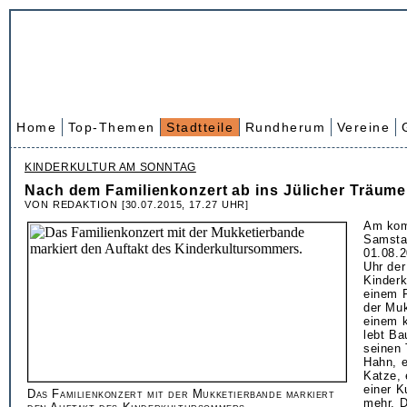
Home
Top-Themen
Stadtteile
Rundherum
Vereine
KINDERKULTUR AM SONNTAG
Nach dem Familienkonzert ab ins Jülicher Träum
VON REDAKTION [30.07.2015, 17.27 UHR]
Am ko
Samsta
01.08.2
Uhr der
Kinder
einem F
der Muk
einem k
lebt Ba
seinen 
Hahn, e
Katze,
einer K
Das Familienkonzert mit der Mukketierbande markiert
mehr. D