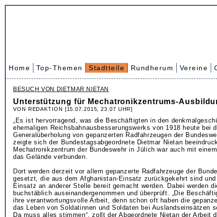
Home
Top-Themen
Stadtteile
Rundherum
Vereine
BESUCH VON DIETMAR NIETAN
Unterstützung für Mechatronikzentrums-Ausbildu
VON REDAKTION [15.07.2015, 23.07 UHR]
„Es ist hervorragend, was die Beschäftigten in den denkmalgesch
ehemaligen Reichsbahnausbesserungswerks von 1918 heute bei d
Generalüberholung von gepanzerten Radfahrzeugen der Bundeswehr
zeigte sich der Bundestagsabgeordnete Dietmar Nietan beeindruc
Mechatronikzentrum der Bundeswehr in Jülich war auch mit eine
das Gelände verbunden.
Dort werden derzeit vor allem gepanzerte Radfahrzeuge der Bund
gesetzt, die aus dem Afghanistan-Einsatz zurückgekehrt sind und
Einsatz an anderer Stelle bereit gemacht werden. Dabei werden d
buchstäblich auseinandergenommen und überprüft. „Die Beschäft
ihre verantwortungsvolle Arbeit, denn schon oft haben die gepanz
das Leben von Soldatinnen und Soldaten bei Auslandseinsätzen 
Da muss alles stimmen“, zollt der Abgeordnete Nietan der Arbeit 