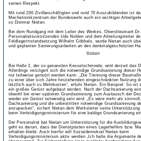
seinen Respekt.
Mit rund 200 Zivilbeschäftigten und rund 70 Auszubildenden ist d
Mechatronikzentrum der Bundeswehr auch ein wichtiger Arbeitgebe
so Dietmar Nietan.
Bei dem Rundgang mit dem Leiter des Werkes, Oberstleutnant Dr
Personalratsvorsitzenden Udo Nolden und dem Abteilungsleiter de
Feldlagerinstandsetzung Wilhelm Göbbels, wurde Nietan auch über
und geplanten Sanierungsarbeiten an den denkmalgeschützten Hall
Werbung
Bei Halle 2, der so genannten Kesselschmiede, wird derzeit das D
Allerdings verzögert sich die notwendige Grundsanierung dieser Hal
nur teilweise genutzt werden kann. „Die Trennung dieser Baumaß
zu einer über sich Jahre hinziehenden eingeschränkten Nutzung d
letztlich auch zu Mehrkosten“, erfuhr Nietan. Ein Beispiel: So ist
ein großes Gerüst aufgebaut worden. Nach der Dachsanierung wir
obwohl bei einer späteren Grundsanierung zum Austausch der De
wieder ein Gerüst notwendig sein wird. „Es wäre mehr als sinnvoll,
Dachsanierung und die unbestritten notwendige Grundsanierung de
anzupacken“, sichert Nietan dem Werksleiter seine Unterstützung 
beim Verteidigungsministerium für eine baldige Grundsanierung ei
Der Personalrat bat Nietan um Unterstützung für die Ausbildungsw
geht es darum, dass der Dienstposten eines Lagerhelfers bzw. Ma
erhalten bleibt. Auch hierfür will Sozialdemokrat Nietan beim
Verteidigungsministerium aktiv werden „Ich halte die Argumente d