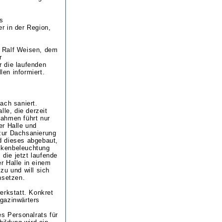
as
r in der Region,
. Ralf Weisen, dem
r
 die laufenden
en informiert.
ach saniert.
le, die derzeit
nahmen führt nur
er Halle und
 zur Dachsanierung
d dieses abgebaut,
ckenbeleuchtung
 die jetzt laufende
r Halle in einem
zu und will sich
nsetzen.
erkstatt. Konkret
gazinwärters
es Personalrats für