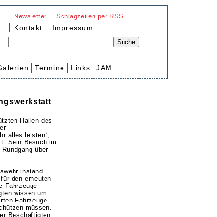
Newsletter
Schlagzeilen per RSS
Kontakt
Impressum
Galerien
Termine
Links
JAM
ngswerkstatt
ützten Hallen des
er
 alles leisten“,
kt. Sein Besuch im
m Rundgang über
eswehr instand
 für den erneuten
ie Fahrzeuge
igten wissen um
erten Fahrzeuge
schützen müssen.
der Beschäftigten