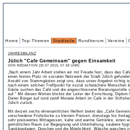
Home
Top-Themen
Stadtteile
Rundherum
Vereine
JAHRESBILANZ
Jülich "Cafe Gemeinsam" gegen Einsamkeit
VON REDAKTION [20.07.2015, 07.58 UHR]
„Nach einem Jahr Arbeit stellen wir mit Freude fest, dass das C
einen festen Platz im sozialen Netzwerk der Stadt Jülich gefunde
Anzahl von Stammgästen zeigt uns, dass unser Angebot richtig is
nach einem solchen Treffpunkt für sozial schwächere Menschen b
Gäste suchen das Café und die angeschlossene Beratungsstelle vo
auf.“ Mit diesen Worten blickte der Leiter der Einrichtung, Diplo
Dieter Bürger auf rund zwölf Monate Arbeit im Café in der Stiftshe
Jülich zurück.
Mit derzeit sechs ehrenamtlichen Helfern bietet das „Café Gemei
verschiedene Frühstücke zu kleinen Preisen, dienstags bis freita
sehr preiswertes Mittagessen, kalte und warme Getränke, einen 
gemütlichen Raum zur Begegnung und Unterhaltung, saubere hygi
Sanitäranlagen, Duschen und die Möglichkeit, Wäsche waschen z