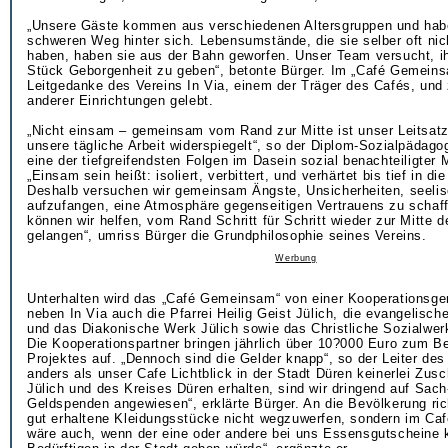
„Unsere Gäste kommen aus verschiedenen Altersgruppen und habe
schweren Weg hinter sich. Lebensumstände, die sie selber oft nic
haben, haben sie aus der Bahn geworfen. Unser Team versucht, ih
Stück Geborgenheit zu geben“, betonte Bürger. Im „Café Gemeins
Leitgedanke des Vereins In Via, einem der Träger des Cafés, und 
anderer Einrichtungen gelebt.
„Nicht einsam – gemeinsam vom Rand zur Mitte ist unser Leitsat
unsere tägliche Arbeit widerspiegelt“, so der Diplom-Sozialpädago
eine der tiefgreifendsten Folgen im Dasein sozial benachteiligter
„Einsam sein heißt: isoliert, verbittert, und verhärtet bis tief in d
Deshalb versuchen wir gemeinsam Ängste, Unsicherheiten, seeli
aufzufangen, eine Atmosphäre gegenseitigen Vertrauens zu schaf
können wir helfen, vom Rand Schritt für Schritt wieder zur Mitte d
gelangen“, umriss Bürger die Grundphilosophie seines Vereins.
Werbung
Unterhalten wird das „Café Gemeinsam“ von einer Kooperationsge
neben In Via auch die Pfarrei Heilig Geist Jülich, die evangelisc
und das Diakonische Werk Jülich sowie das Christliche Sozialwer
Die Kooperationspartner bringen jährlich über 10?000 Euro zum Be
Projektes auf. „Dennoch sind die Gelder knapp“, so der Leiter des 
anders als unser Cafe Lichtblick in der Stadt Düren keinerlei Zus
Jülich und des Kreises Düren erhalten, sind wir dringend auf Sach
Geldspenden angewiesen“, erklärte Bürger. An die Bevölkerung rich
gut erhaltene Kleidungsstücke nicht wegzuwerfen, sondern im Caf
wäre auch, wenn der eine oder andere bei uns Essensgutscheine 