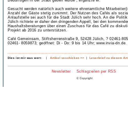
Bedürftigen in der Stadt geben würde“, ergänzte er.
Gesucht werden natürlich auch weitere ehrenamtliche Mitarbeiter(i
Anzahl der Gäste stetig zunimmt. Der Nutzen des Cafés als sozia
Anlaufstelle sei auch für die Stadt Jülich sehr hoch. An die Politi
Jülich richtete er daher den dringenden Appell, bei den kommende
Haushaltsberatungen über einen Zuschuss für das Café zu diskut
Projekt ab 2016 zu unterstützen.
Café Gemeinsam, Stiftsherrenstraße 9, 52428 Jülich, ? 02461-805
02461- 8059873; geöffnet: Di - Do: 9 bis 14 Uhr; www.invia-dn.de.
Dies ist mir was wert:
|
Artikel veschicken >>
|
Leserbrief zu diesem Art
Newsletter
Schlagzeilen per RSS
© Copyright