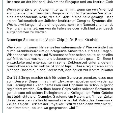
Institute an der National-Universität Singapur und am Institut Curie
Wenn eine Zelle ein Arzneimittel aufnimmt, wenn sie von Viren bef
auch bei der medizinischen Diagnostik mit bildgebenden Verfahren
eine entscheidende Rolle, wie ein Stoff in eine Zelle gelangt. Das
seiner Doktorarbeit am Jülicher Institute of Complex Systems die
Wechselwirkungen, die sich ergeben, wenn ein Nanoteilchen an der
Membran, anhaftet, um von ihr teilweise oder vollständig eingesc
aufgenommen zu werden
Neuartige Sensoren für "Abhör-Chips": Dr. Enno Kätelhön
Wie kommunizieren Nervenzellen untereinander? Wie verändert si
durch Krankheiten? Um grundlegende Antworten auf diese Fragen 
Wissenschaftlerinnen und Wissenschaftler schon heute beispielha
auf Mikrochips wachsen und belauschen sie dort quasi. Dr. Enno 
entwickelte und untersuchte in seiner Doktorarbeit unter anderem 
Sensorkonzepte für solche "Abhör-Chips". Diese registrieren scho
Mengen Dopamin, einen Botenstoff, den Zellen zur Kommunikatio
Der 31-Jährige machte sich für seine Sensoren zunutze, dass ma
zum Beispiel Dopamin, schnell Elektronen abgeben und wieder a
Der Ladungsfluss kann gemessen und Dopamin so schon in geri
registriert werden. Kätelhön baute Chips voller solcher Sensoren 
gemeinsam mit seinen Kolleginnen und Kollegen am Peter Grünbe
Institut/Institute of Complex Systems ein Patent an. "In der Zuku
diese Sensoren vielleicht einmal in einer Art Video das Kommunik
Zellen zeigen", erklärt der Physiker. "Wir wissen dann zwar nicht,
aber immerhin, ob und wo gesprochen wird."