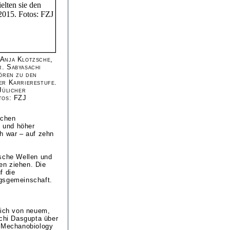
 Anja Klotzsche,
. Sabyasachi
hören zu den
er Karrierestufe.
Jülicher
tos: FZJ
schen
s und höher
h war – auf zehn
ische Wellen und
en ziehen. Die
f die
ngsgemeinschaft.
mich von neuem,
achi Dasgupta über
m Mechanobiology