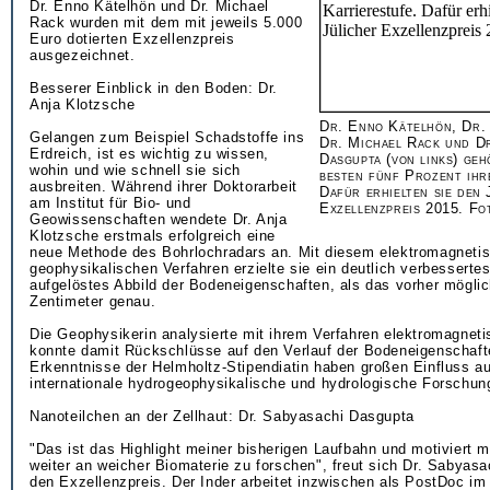
Dr. Enno Kätelhön und Dr. Michael
Rack wurden mit dem mit jeweils 5.000
Euro dotierten Exzellenzpreis
ausgezeichnet.
Besserer Einblick in den Boden: Dr.
Anja Klotzsche
Dr. Enno Kätelhön, Dr.
Gelangen zum Beispiel Schadstoffe ins
Dr. Michael Rack und Dr
Erdreich, ist es wichtig zu wissen,
Dasgupta (von links) ge
wohin und wie schnell sie sich
besten fünf Prozent ihr
ausbreiten. Während ihrer Doktorarbeit
Dafür erhielten sie den 
am Institut für Bio- und
Exzellenzpreis 2015. Fo
Geowissenschaften wendete Dr. Anja
Klotzsche erstmals erfolgreich eine
neue Methode des Bohrlochradars an. Mit diesem elektromagneti
geophysikalischen Verfahren erzielte sie ein deutlich verbesserte
aufgelöstes Abbild der Bodeneigenschaften, als das vorher möglic
Zentimeter genau.
Die Geophysikerin analysierte mit ihrem Verfahren elektromagnet
konnte damit Rückschlüsse auf den Verlauf der Bodeneigenschaft
Erkenntnisse der Helmholtz-Stipendiatin haben großen Einfluss au
internationale hydrogeophysikalische und hydrologische Forschu
Nanoteilchen an der Zellhaut: Dr. Sabyasachi Dasgupta
"Das ist das Highlight meiner bisherigen Laufbahn und motiviert 
weiter an weicher Biomaterie zu forschen", freut sich Dr. Sabyas
den Exzellenzpreis. Der Inder arbeitet inzwischen als PostDoc i