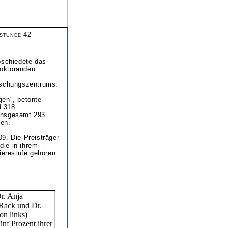
rstunde 42
bschiedete das
oktoranden.
orschungszentrums.
gen", betonte
d 318
 Insgesamt 293
en.
9. Die Preisträger
die in ihrem
ierestufe gehören