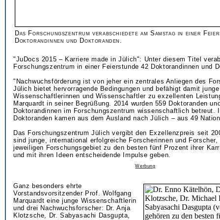
Das Forschungszentrum verabschiedete am Samstag in einer Feie
Doktorandinnen und Doktoranden.
"JuDocs 2015 – Karriere made in Jülich": Unter diesem Titel vera
Forschungszentrum in einer Feierstunde 42 Doktorandinnen und D
"Nachwuchsförderung ist von jeher ein zentrales Anliegen des F
Jülich bietet hervorragende Bedingungen und befähigt damit junge
Wissenschaftlerinnen und Wissenschaftler zu exzellenten Leistun
Marquardt in seiner Begrüßung. 2014 wurden 559 Doktoranden un
Doktorandinnen im Forschungszentrum wissenschaftlich betreut.
Doktoranden kamen aus dem Ausland nach Jülich – aus 49 Nation
Das Forschungszentrum Jülich vergibt den Exzellenzpreis seit 200
sind junge, international erfolgreiche Forscherinnen und Forscher, 
jeweiligen Forschungsgebiet zu den besten fünf Prozent ihrer Karr
und mit ihren Ideen entscheidende Impulse geben.
Werbung
Ganz besonders ehrte
Vorstandsvorsitzender Prof. Wolfgang
Marquardt eine junge Wissenschaftlerin
und drei Nachwuchsforscher: Dr. Anja
Klotzsche, Dr. Sabyasachi Dasgupta,