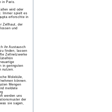
 in Paris.
allen wird oder
: Immer spielt es
gupta erforschte in
 Zellhaut, der
hlossen und
ch ihr Austausch
zu finden, lassen
fte Zellnetzwerke
Kätelhön
neuartige
n in geringsten
n nutzen.
nche Moleküle,
ufnehmen können.
ngsten Mengen
und meldete
rg
nft werden uns
ationsmuster der
 was sie sagen,