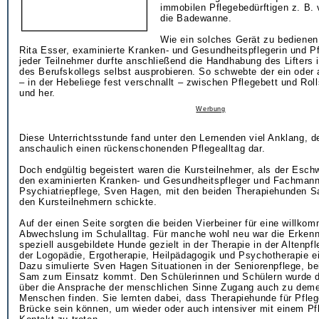
immobilen Pflegebedürftigen z. B. 
die Badewanne.
Wie ein solches Gerät zu bedienen 
Rita Esser, examinierte Kranken- und Gesundheitspflegerin und Pfl
jeder Teilnehmer durfte anschließend die Handhabung des Lifters 
des Berufskollegs selbst ausprobieren. So schwebte der ein oder a
– in der Hebeliege fest verschnallt – zwischen Pflegebett und Roll
und her.
Werbung
Diese Unterrichtsstunde fand unter den Lernenden viel Anklang, de
anschaulich einen rückenschonenden Pflegealltag dar.
Doch endgültig begeistert waren die Kursteilnehmer, als der Eschw
den examinierten Kranken- und Gesundheitspfleger und Fachmann
Psychiatriepflege, Sven Hagen, mit den beiden Therapiehunden 
den Kursteilnehmern schickte.
Auf der einen Seite sorgten die beiden Vierbeiner für eine willko
Abwechslung im Schulalltag. Für manche wohl neu war die Erkenn
speziell ausgebildete Hunde gezielt in der Therapie in der Altenpfl
der Logopädie, Ergotherapie, Heilpädagogik und Psychotherapie e
Dazu simulierte Sven Hagen Situationen in der Seniorenpflege, be
Sam zum Einsatz kommt. Den Schülerinnen und Schülern wurde de
über die Ansprache der menschlichen Sinne Zugang auch zu demen
Menschen finden. Sie lernten dabei, dass Therapiehunde für Pfleg
Brücke sein können, um wieder oder auch intensiver mit einem Pfl