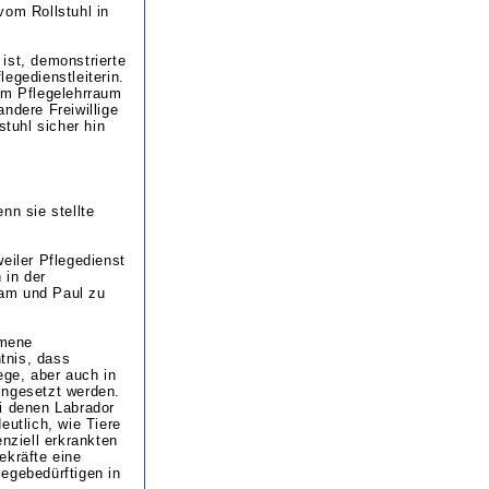
vom Rollstuhl in
ist, demonstrierte
egedienstleiterin.
im Pflegelehrraum
ndere Freiwillige
stuhl sicher hin
nn sie stellte
eiler Pflegedienst
 in der
Sam und Paul zu
mmene
tnis, dass
ege, aber auch in
ingesetzt werden.
i denen Labrador
utlich, wie Tiere
ziell erkrankten
ekräfte eine
egebedürftigen in