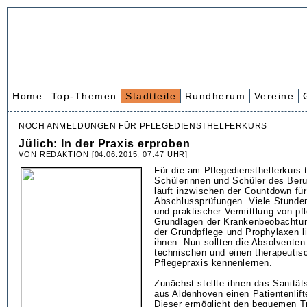
Home
Top-Themen
Stadtteile
Rundherum
Vereine
NOCH ANMELDUNGEN FÜR PFLEGEDIENSTHELFERKURS
Jülich: In der Praxis erproben
VON REDAKTION [04.06.2015, 07.47 UHR]
Für die am Pflegediensthelferkurs
Schülerinnen und Schüler des Beru
läuft inzwischen der Countdown für
Abschlussprüfungen. Viele Stunden
und praktischer Vermittlung von pf
Grundlagen der Krankenbeobacht
der Grundpflege und Prophylaxen l
ihnen. Nun sollten die Absolventen
technischen und einen therapeutis
Pflegepraxis kennenlernen.
Zunächst stellte ihnen das Sanitä
aus Aldenhoven einen Patientenlift
Dieser ermöglicht den bequemen Tr