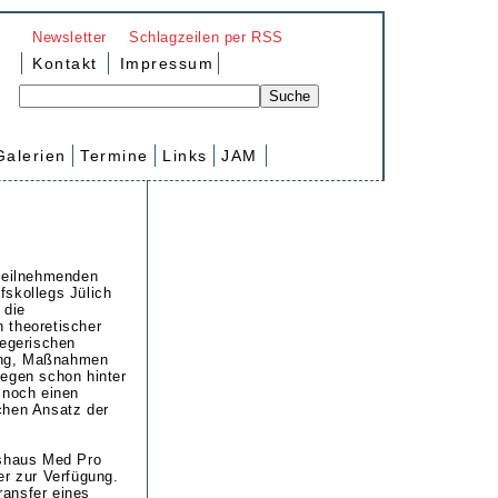
Newsletter
Schlagzeilen per RSS
Kontakt
Impressum
Galerien
Termine
Links
JAM
 teilnehmenden
fskollegs Jülich
 die
 theoretischer
legerischen
ung, Maßnahmen
iegen schon hinter
 noch einen
chen Ansatz der
tshaus Med Pro
er zur Verfügung.
ansfer eines