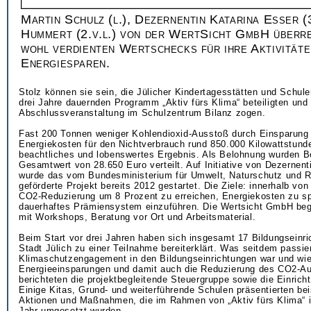
Martin Schulz (l.), Dezernentin Katarina Esser (3
Hummert (2.v.l.) von der WertSicht GmbH überre
wohl verdienten Wertschecks für ihre Aktivität
Energiesparen.
Stolz können sie sein, die Jülicher Kindertagesstätten und Schul
drei Jahre dauernden Programm „Aktiv fürs Klima“ beteiligten und 
Abschlussveranstaltung im Schulzentrum Bilanz zogen.
Fast 200 Tonnen weniger Kohlendioxid-Ausstoß durch Einsparung
Energiekosten für den Nichtverbrauch rund 850.000 Kilowattstunde
beachtliches und lobenswertes Ergebnis. Als Belohnung wurden B
Gesamtwert von 28.650 Euro verteilt. Auf Initiative von Dezernent
wurde das vom Bundesministerium für Umwelt, Naturschutz und R
geförderte Projekt bereits 2012 gestartet. Die Ziele: innerhalb von
CO2-Reduzierung um 8 Prozent zu erreichen, Energiekosten zu sp
dauerhaftes Prämiensystem einzuführen. Die Wertsicht GmbH begl
mit Workshops, Beratung vor Ort und Arbeitsmaterial.
Beim Start vor drei Jahren haben sich insgesamt 17 Bildungseinri
Stadt Jülich zu einer Teilnahme bereiterklärt. Was seitdem passier
Klimaschutzengagement in den Bildungseinrichtungen war und wie
Energieeinsparungen und damit auch die Reduzierung des CO2-Au
berichteten die projektbegleitende Steuergruppe sowie die Einrich
Einige Kitas, Grund- und weiterführende Schulen präsentierten beis
Aktionen und Maßnahmen, die im Rahmen von „Aktiv fürs Klima“
Jahr umgesetzt wurden.