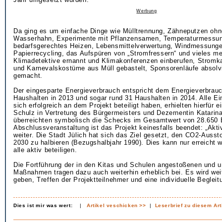
Werbung
Da ging es um einfache Dinge wie Mülltrennung, Zähneputzen ohn
Wasserhahn, Experimente mit Pflanzensamen, Temperaturmessun
bedarfsgerechtes Heizen, Lebensmittelverwertung, Windmessung
Papierrecycling, das Aufspüren von „Stromfressern“ und vieles m
Klimadetektive ernannt und Klimakonferenzen einberufen, Stromka
und Karnevalskostüme aus Müll gebastelt, Sponsorenläufe absolvi
gemacht.
Der eingesparte Energieverbrauch entspricht dem Energieverbrau
Haushalten in 2013 und sogar rund 31 Haushalten in 2014. Alle Ei
sich erfolgreich an dem Projekt beteiligt haben, erhielten hierfür 
Schulz in Vertretung des Bürgermeisters und Dezernentin Katarin
überreichten symbolisch die Schecks im Gesamtwert von 28.650 E
Abschlussveranstaltung ist das Projekt keinesfalls beendet: „Akti
weiter. Die Stadt Jülich hat sich das Ziel gesetzt, den CO2-Auss
2030 zu halbieren (Bezugshalbjahr 1990). Dies kann nur erreicht 
alle aktiv beteiligen.
Die Fortführung der in den Kitas und Schulen angestoßenen und 
Maßnahmen tragen dazu auch weiterhin erheblich bei. Es wird we
geben, Treffen der Projektteilnehmer und eine individuelle Begleit
Dies ist mir was wert:
|
Artikel veschicken >>
|
Leserbrief zu diesem Art