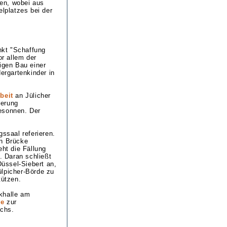
den, wobei aus
elplatzes bei der
nkt "Schaffung
or allem der
igen Bau einer
ergartenkinder in
beit
an Jülicher
ierung
esonnen. Der
ssaal referieren.
n Brücke
ht die Fällung
 Daran schließt
Düssel-Siebert an,
ülpicher-Börde zu
tützen.
khalle am
ze
zur
ichs.