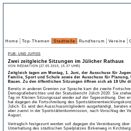
Home
Top-Themen
Stadtteile
Rundherum
Vereine
PUB- UND JUFISS
Zwei zeitgleiche Sitzungen im Jülicher Rathaus
VON REDAKTION [27.05.2015, 15.37 UHR]
Zeitgleich tagen am Montag, 1. Juni, der Ausschuss für Jugend
Familie, Sport und Schule sowie der Ausschuss für Planung,
Bauen. Zu den öffentlichen Sitzungen öffnen sich ab 18 Uhr d
Bereits in anderen Gremien zur Sprache kam die zweite Fortschr
Demografieberichtes und der Statusbericht Jülich 2020. Sie steh
Tag im Kleinen Sitzungssaal wieder auf der Tagesordnung. Den er
hat dagegen die Fortschreibung des Sportstättenentwicklungskonz
Jülich. Es wird den Ausschussmitgliedern ausgehändigt, beraten w
aber zuerst in der Sportstättenkommission, nach Vorschlag der V
August.
Vertraglich festgezurrt werden soll dagegen die Vereinbarung über
Unterhaltung des städtischen Spielplatzes Birkenweg in Kirchberg.