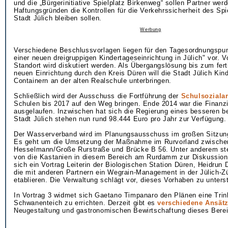
und die „Bürgerinitiative Spielplatz Birkenweg“ sollen Partner wer
Haftungsgründen die Kontrollen für die Verkehrssicherheit des Spi
Stadt Jülich bleiben sollen.
Werbung
Verschiedene Beschlussvorlagen liegen für den Tagesordnungspu
einer neuen dreigruppigen Kindertageseinrichtung in Jülich" vor. V
Standort wird diskutiert werden. Als Übergangslösung bis zum fert
neuen Einrichtung durch den Kreis Düren will die Stadt Jülich Kind
Containern an der alten Realschule unterbringen.
Schließlich wird der Ausschuss die Fortführung der
Schulsozialar
Schulen bis 2017 auf den Weg bringen. Ende 2014 war die Finanz
ausgelaufen. Inzwischen hat sich die Regierung eines besseren b
Stadt Jülich stehen nun rund 98.444 Euro pro Jahr zur Verfügung.
Der Wasserverband wird im Planungsausschuss im großen Sitzung
Es geht um die Umsetzung der Maßnahme im Rurvorland zwische
Hesselmann/Große Rurstraße und Brücke B 56. Unter anderem ste
von die Kastanien in diesem Bereich am Rurdamm zur Diskussion.
sich ein Vortrag Leiterin der Biologischen Station Düren, Heidrun 
die mit anderen Partnern ein Wegrain-Management in der Jülich-Z
etablieren. Die Verwaltung schlägt vor, dieses Vorhaben zu unters
In Vortrag 3 widmet sich Gaetano Timpanaro den Plänen eine Trin
Schwanenteich zu errichten. Derzeit gibt es
verschiedene Ansät
Neugestaltung und gastronomischen Bewirtschaftung dieses Bere