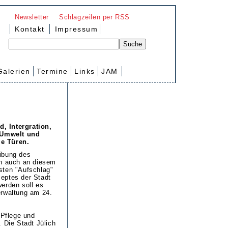
Newsletter
Schlagzeilen per RSS
Kontakt
Impressum
Galerien
Termine
Links
JAM
, Intergration,
 Umwelt und
ie Türen.
eibung des
en auch an diesem
sten "Aufschlag"
eptes der Stadt
erden soll es
erwaltung am 24.
 Pflege und
 Die Stadt Jülich