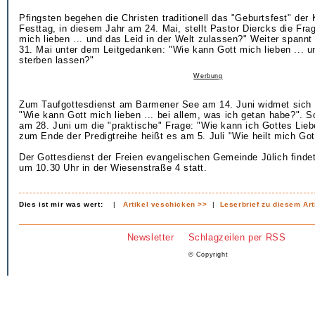
Pfingsten begehen die Christen traditionell das "Geburtsfest" der
Festtag, in diesem Jahr am 24. Mai, stellt Pastor Diercks die Fra
mich lieben ... und das Leid in der Welt zulassen?" Weiter spann
31. Mai unter dem Leitgedanken: "Wie kann Gott mich lieben ... 
sterben lassen?"
Werbung
Zum Taufgottesdienst am Barmener See am 14. Juni widmet sic
"Wie kann Gott mich lieben ... bei allem, was ich getan habe?". S
am 28. Juni um die "praktische" Frage: "Wie kann ich Gottes Lieb
zum Ende der Predigtreihe heißt es am 5. Juli "Wie heilt mich Got
Der Gottesdienst der Freien evangelischen Gemeinde Jülich findet
um 10.30 Uhr in der Wiesenstraße 4 statt.
Dies ist mir was wert:
|
Artikel veschicken >>
|
Leserbrief zu diesem Art
Newsletter
Schlagzeilen per RSS
© Copyright