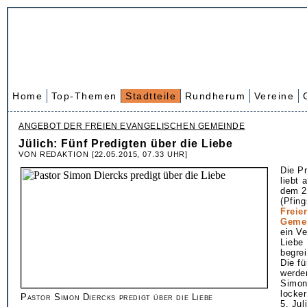
Home
Top-Themen
Stadtteile
Rundherum
Vereine
ANGEBOT DER FREIEN EVANGELISCHEN GEMEINDE
Jülich: Fünf Predigten über die Liebe
VON REDAKTION [22.05.2015, 07.33 UHR]
Die Pr
liebt 
dem 2
(Pfing
Freie
Geme
ein V
Liebe
begre
Die fü
werde
Simon
locke
Pastor Simon Diercks predigt über die Liebe
5. Jul