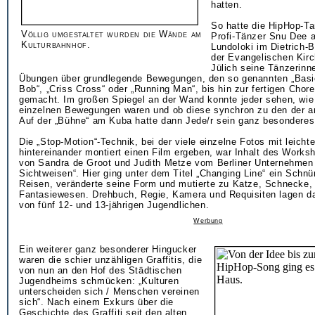
hatten.
So hatte die HipHop-T
Völlig umgestaltet wurden die Wände am
Profi-Tänzer Snu Dee a
Kulturbahnhof.
Lundoloki im Dietrich-
der Evangelischen Kir
Jülich seine Tänzerinn
Übungen über grundlegende Bewegungen, den so genannten „Basi
Bob“, „Criss Cross“ oder „Running Man“, bis hin zur fertigen Chore
gemacht. Im großen Spiegel an der Wand konnte jeder sehen, wie
einzelnen Bewegungen waren und ob diese synchron zu den der a
Auf der „Bühne“ am Kuba hatte dann Jede/r sein ganz besonderes
Die „Stop-Motion“-Technik, bei der viele einzelne Fotos mit leich
hintereinander montiert einen Film ergeben, war Inhalt des Works
von Sandra de Groot und Judith Metze vom Berliner Unternehmen 
Sichtweisen“. Hier ging unter dem Titel „Changing Line“ ein Schnü
Reisen, veränderte seine Form und mutierte zu Katze, Schnecke,
Fantasiewesen. Drehbuch, Regie, Kamera und Requisiten lagen da
von fünf 12- und 13-jährigen Jugendlichen.
Werbung
Ein weiterer ganz besonderer Hingucker
waren die schier unzähligen Graffitis, die
von nun an den Hof des Städtischen
Jugendheims schmücken: „Kulturen
unterscheiden sich / Menschen vereinen
sich“. Nach einem Exkurs über die
Geschichte des Graffiti seit den alten