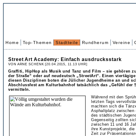
Home
Top-Themen
Stadtteile
Rundherum
Vereine
Street Art Academy: Einfach ausdrucksstark
VON ARNE SCHENK [20.04.2015, 11.13 UHR]
Graffiti, HipHop als Musik und Tanz und Film – sie gehören 
der Straße“ oder auf neudeutsch „StreetArt“. Einen viertägig
diesen Disziplinen boten die Jülicher Jugendheime an und sc
Abschlussfest am Kulturbahnhof tatsächlich das „Gefühl der 
vermitteln.
Während mit den Sprüh
letzten Tags vervollstä
machten sich die Tänz
Asphaltplatz zwischen 
des städtischen Jugen
Gegenseitig zollten sic
zwischen 11 und 16 Ja
ihre Kunstprojekte, die
Zeit zur Präsentationsr