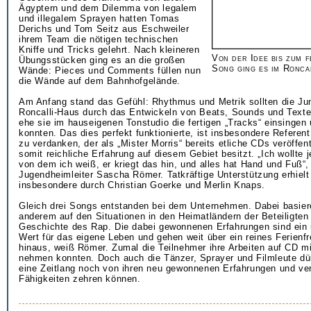
Ägyptern und dem Dilemma von legalem
und illegalem Sprayen hatten Tomas
Derichs und Tom Seitz aus Eschweiler
ihrem Team die nötigen technischen
Kniffe und Tricks gelehrt. Nach kleineren
Von der Idee bis zum f
Übungsstücken ging es an die großen
Song ging es im Ronca
Wände: Pieces und Comments füllen nun
die Wände auf dem Bahnhofgelände.
Am Anfang stand das Gefühl: Rhythmus und Metrik sollten die Ju
Roncalli-Haus durch das Entwickeln von Beats, Sounds und Texten
ehe sie im hauseigenen Tonstudio die fertigen „Tracks“ einsingen
konnten. Das dies perfekt funktionierte, ist insbesondere Referen
zu verdanken, der als „Mister Morris“ bereits etliche CDs veröffent
somit reichliche Erfahrung auf diesem Gebiet besitzt. „Ich wollte
von dem ich weiß, er kriegt das hin, und alles hat Hand und Fuß“,
Jugendheimleiter Sascha Römer. Tatkräftige Unterstützung erhielt
insbesondere durch Christian Goerke und Merlin Knaps.
Gleich drei Songs entstanden bei dem Unternehmen. Dabei basiere
anderem auf den Situationen in den Heimatländern der Beteiligten
Geschichte des Rap. Die dabei gewonnenen Erfahrungen sind ein
Wert für das eigene Leben und gehen weit über ein reines Ferienf
hinaus, weiß Römer. Zumal die Teilnehmer ihre Arbeiten auf CD m
nehmen konnten. Doch auch die Tänzer, Sprayer und Filmleute dü
eine Zeitlang noch von ihren neu gewonnenen Erfahrungen und ve
Fähigkeiten zehren können.