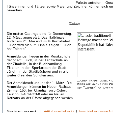
Palette antreten – Ges
Tänzerinnen und Tänzer sowie Maler und Zeichner können sich um
bewerben.
Werbung
Die ersten Castings sind für Donnerstag,
12. März, angesetzt. Das Halbfinale
findet am 21. Mai und im Kulturbahnhof
Jülich wird sich im Finale zeigen "Jülich
hat Talente"
Anmeldungen liegen in der Musikschule
der Stadt Jülich, in der Tanzschule an
der Zitadelle, in der Buchhandlung
Fischer, in den Sparkassen der Stadt
Jülich, in der Stadtbücherei und in allen
weiterführenden Schulen aus.
…oder traditionell - d
Der Anmeldeschluss ist der 1. März. Die
Beiträge macht den W
Anmeldungen können im Neuen Rathaus,
hat Talente" so intere
Zimmer 150, bei Claudia Tonic-Cober,
Telefon 02461/63268 oder im Neuen
Rathaus an der Pforte abgegeben werden.
Dies ist mir was wert:
|
Artikel veschicken >>
|
Leserbrief zu diesem Art