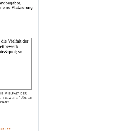
angbegabte,
 eine Platzierung
ie Vielfalt der
ettbewerb "Jülich
ssant.
ikel >>