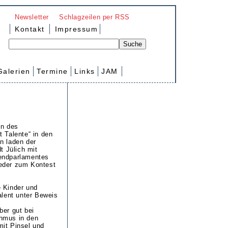
Newsletter
Schlagzeilen per RSS
Kontakt
Impressum
Galerien
Termine
Links
JAM
en des
t Talente“ in den
n laden der
t Jülich mit
endparlamentes
eder zum Kontest
 Kinder und
alent unter Beweis
ber gut bei
hmus in den
it Pinsel und