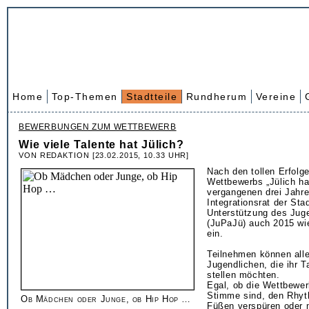
Home
Top-Themen
Stadtteile
Rundherum
Vereine
BEWERBUNGEN ZUM WETTBEWERB
Wie viele Talente hat Jülich?
VON REDAKTION [23.02.2015, 10.33 UHR]
Nach den tollen Erfolg
Wettbewerbs „Jülich ha
vergangenen drei Jahre
Integrationsrat der Stad
Unterstützung des Jug
(JuPaJü) auch 2015 wi
ein.
Teilnehmen können alle
Jugendlichen, die ihr T
stellen möchten.
Egal, ob die Wettbewer
Stimme sind, den Rhyt
Ob Mädchen oder Junge, ob Hip Hop …
Füßen verspüren oder m