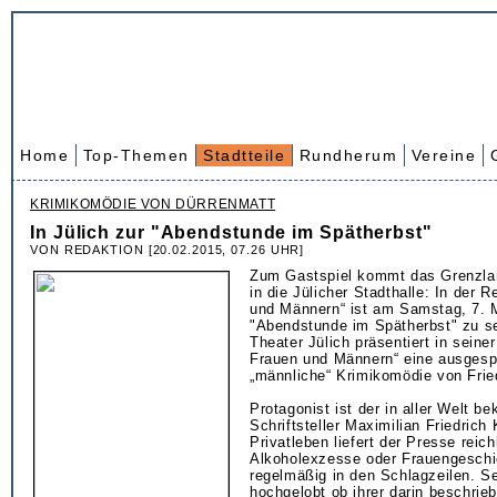
Home
Top-Themen
Stadtteile
Rundherum
Vereine
KRIMIKOMÖDIE VON DÜRRENMATT
In Jülich zur "Abendstunde im Spätherbst"
VON REDAKTION [20.02.2015, 07.26 UHR]
Zum Gastspiel kommt das Grenzla
in die Jülicher Stadthalle: In der 
und Männern“ ist am Samstag, 7. 
"Abendstunde im Spätherbst" zu s
Theater Jülich präsentiert in seine
Frauen und Männern“ eine ausges
„männliche“ Krimikomödie von Frie
Protagonist ist der in aller Welt b
Schriftsteller Maximilian Friedrich
Privatleben liefert der Presse reich
Alkoholexzesse oder Frauengeschic
regelmäßig in den Schlagzeilen. S
hochgelobt ob ihrer darin beschrie