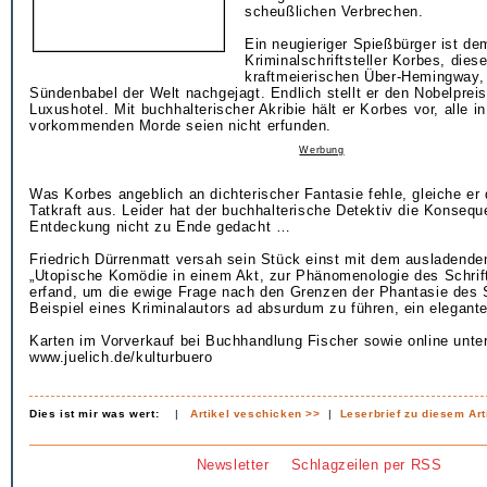
scheußlichen Verbrechen.
Ein neugieriger Spießbürger ist d
Kriminalschriftsteller Korbes, dies
kraftmeierischen Über-Hemingway, 
Sündenbabel der Welt nachgejagt. Endlich stellt er den Nobelpreis
Luxushotel. Mit buchhalterischer Akribie hält er Korbes vor, alle
vorkommenden Morde seien nicht erfunden.
Werbung
Was Korbes angeblich an dichterischer Fantasie fehle, gleiche er 
Tatkraft aus. Leider hat der buchhalterische Detektiv die Konsequ
Entdeckung nicht zu Ende gedacht …
Friedrich Dürrenmatt versah sein Stück einst mit dem ausladenden
„Utopische Komödie in einem Akt, zur Phänomenologie des Schrift
erfand, um die ewige Frage nach den Grenzen der Phantasie des S
Beispiel eines Kriminalautors ad absurdum zu führen, ein elegan
Karten im Vorverkauf bei Buchhandlung Fischer sowie online unte
www.juelich.de/kulturbuero
Dies ist mir was wert:
|
Artikel veschicken >>
|
Leserbrief zu diesem Art
Newsletter
Schlagzeilen per RSS