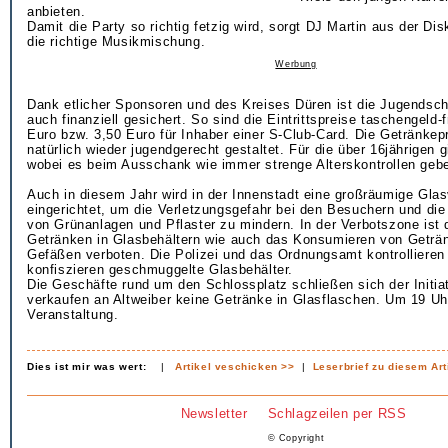
anbieten.
Damit die Party so richtig fetzig wird, sorgt DJ Martin aus der Dis
die richtige Musikmischung.
Werbung
Dank etlicher Sponsoren und des Kreises Düren ist die Jugendsch
auch finanziell gesichert. So sind die Eintrittspreise taschengeld-f
Euro bzw. 3,50 Euro für Inhaber einer S-Club-Card. Die Getränkep
natürlich wieder jugendgerecht gestaltet. Für die über 16jährigen g
wobei es beim Ausschank wie immer strenge Alterskontrollen gebe
Auch in diesem Jahr wird in der Innenstadt eine großräumige Gla
eingerichtet, um die Verletzungsgefahr bei den Besuchern und di
von Grünanlagen und Pflaster zu mindern. In der Verbotszone ist 
Getränken in Glasbehältern wie auch das Konsumieren von Geträ
Gefäßen verboten. Die Polizei und das Ordnungsamt kontrollieren
konfiszieren geschmuggelte Glasbehälter.
Die Geschäfte rund um den Schlossplatz schließen sich der Initia
verkaufen an Altweiber keine Getränke in Glasflaschen. Um 19 Uh
Veranstaltung.
Dies ist mir was wert:
|
Artikel veschicken >>
|
Leserbrief zu diesem Art
Newsletter
Schlagzeilen per RSS
© Copyright