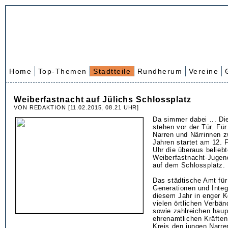
Home
Top-Themen
Stadtteile
Rundherum
Vereine
Weiberfastnacht auf Jülichs Schlossplatz
VON REDAKTION [11.02.2015, 08.21 UHR]
Da simmer dabei ... Die
stehen vor der Tür. Für
Narren und Närrinnen 
Jahren startet am 12. 
Uhr die überaus beliebt
Weiberfastnacht-Jugen
auf dem Schlossplatz.
Das städtische Amt für
Generationen und Integ
diesem Jahr in enger K
vielen örtlichen Verbän
sowie zahlreichen haup
ehrenamtlichen Kräften
Kreis den jungen Narren