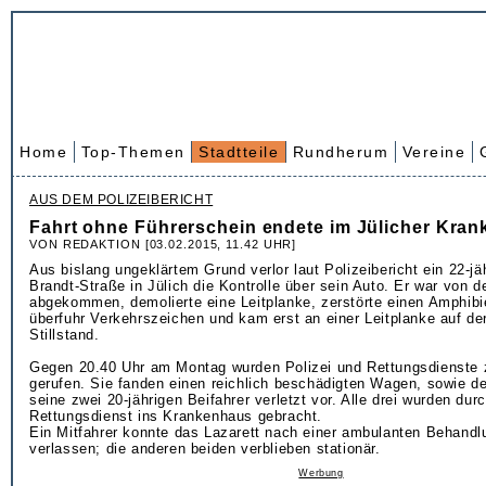
Home
Top-Themen
Stadtteile
Rundherum
Vereine
AUS DEM POLIZEIBERICHT
Fahrt ohne Führerschein endete im Jülicher Kra
VON REDAKTION [03.02.2015, 11.42 UHR]
Aus bislang ungeklärtem Grund verlor laut Polizeibericht ein 22-jäh
Brandt-Straße in Jülich die Kontrolle über sein Auto. Er war von 
abgekommen, demolierte eine Leitplanke, zerstörte einen Amphib
überfuhr Verkehrszeichen und kam erst an einer Leitplanke auf d
Stillstand.
Gegen 20.40 Uhr am Montag wurden Polizei und Rettungsdienste 
gerufen. Sie fanden einen reichlich beschädigten Wagen, sowie d
seine zwei 20-jährigen Beifahrer verletzt vor. Alle drei wurden dur
Rettungsdienst ins Krankenhaus gebracht.
Ein Mitfahrer konnte das Lazarett nach einer ambulanten Behandl
verlassen; die anderen beiden verblieben stationär.
Werbung