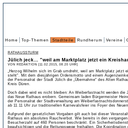
Home
Top-Themen
Stadtteile
Rundherum
Vereine
RATHAUSSTURM
Jülich jeck… "weil am Marktplatz jetzt ein Kreisha
VON REDAKTION [11.02.2015, 08.20 UHR]
„Herzog Wilhelm sich im Grab umdreht, weil am Marktplatz jetzt e
steht". Mit dem diesjährigen Ordensmotto und einem Augenzwink
der Personalrat der Stadt Jülich die „Übernahme" des Alten Rath
Kreis Düren.
Doch dabei wird es nicht bleiben: An Weiberfastnacht werden die 
das Neue Rathaus erobern. Gemeinsam laden Bürgermeister Hein
der Personalrat der Stadtverwaltung am Weiberfastnachtsdonnerst
ab 11.11 Uhr zur traditionellen Karnevalsfeier ins Foyer des Neue
Aufgrund der gesetzlichen Vorgaben gilt auch bei dieser Veransta
Rathaus ein absolutes Rauchverbot. Wie bereits in den vergangen
Besucherzahl auf 460 Personen beschränkt. Ein Sicherheitsdienst
beaufsichtigen und die Rettungswege freihalten. Die Koordination