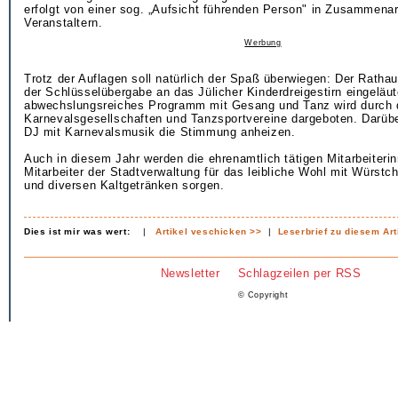
erfolgt von einer sog. „Aufsicht führenden Person" in Zusammenar
Veranstaltern.
Werbung
Trotz der Auflagen soll natürlich der Spaß überwiegen: Der Ratha
der Schlüsselübergabe an das Jülicher Kinderdreigestirn eingeläut
abwechslungsreiches Programm mit Gesang und Tanz wird durch 
Karnevalsgesellschaften und Tanzsportvereine dargeboten. Darübe
DJ mit Karnevalsmusik die Stimmung anheizen.
Auch in diesem Jahr werden die ehrenamtlich tätigen Mitarbeiteri
Mitarbeiter der Stadtverwaltung für das leibliche Wohl mit Würstc
und diversen Kaltgetränken sorgen.
Dies ist mir was wert:
|
Artikel veschicken >>
|
Leserbrief zu diesem Art
Newsletter
Schlagzeilen per RSS
© Copyright