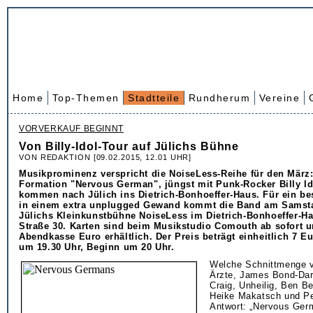
Home
Top-Themen
Stadtteile
Rundherum
Vereine
VORVERKAUF BEGINNT
Von Billy-Idol-Tour auf Jülichs Bühne
VON REDAKTION [09.02.2015, 12.01 UHR]
Musikprominenz verspricht die NoiseLess-Reihe für den März
Formation "Nervous German", jüngst mit Punk-Rocker Billy Id
kommen nach Jülich ins Dietrich-Bonhoeffer-Haus. Für ein b
in einem extra unplugged Gewand kommt die Band am Samsta
Jülichs Kleinkunstbühne NoiseLess im Dietrich-Bonhoeffer-Ha
Straße 30. Karten sind beim Musikstudio Comouth ab sofort u
Abendkasse Euro erhältlich. Der Preis beträgt einheitlich 7 Eu
um 19.30 Uhr, Beginn um 20 Uhr.
Welche Schnittmenge v
Ärzte, James Bond-Dars
Craig, Unheilig, Ben Bec
Heike Makatsch und Pe
Antwort: „Nervous Ger