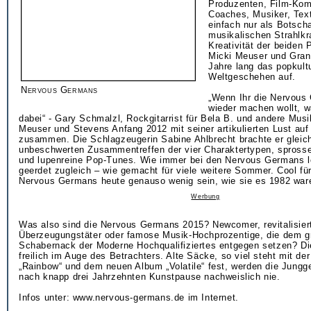
Produzenten, Film-Kom
Coaches, Musiker, Tex
einfach nur als Botscha
musikalischen Strahlkr
Kreativität der beiden 
Micki Meuser und Gran
Jahre lang das popkultu
Weltgeschehen auf.
Nervous Germans
„Wenn Ihr die Nervous
wieder machen wollt, w
dabei“ - Gary Schmalzl, Rockgitarrist für Bela B. und andere Musi
Meuser und Stevens Anfang 2012 mit seiner artikulierten Lust auf
zusammen. Die Schlagzeugerin Sabine Ahlbrecht brachte er gleic
unbeschwerten Zusammentreffen der vier Charaktertypen, sprosse
und lupenreine Pop-Tunes. Wie immer bei den Nervous Germans lei
geerdet zugleich – wie gemacht für viele weitere Sommer. Cool fü
Nervous Germans heute genauso wenig sein, wie sie es 1982 war
Werbung
Was also sind die Nervous Germans 2015? Newcomer, revitalisier
Überzeugungstäter oder famose Musik-Hochprozentige, die dem g
Schabernack der Moderne Hochqualifiziertes entgegen setzen? Die
freilich im Auge des Betrachters. Alte Säcke, so viel steht mit der
„Rainbow“ und dem neuen Album „Volatile“ fest, werden die Jungg
nach knapp drei Jahrzehnten Kunstpause nachweislich nie.
Infos unter: www.nervous-germans.de im Internet.