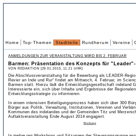
Home
Top-Themen
Stadtteile
Rundherum
Vereine
ANMELDUNGEN ZUR VERANSTALTUNG WIRD BIS 2. FEBRUAR
Barmen: Präsentation des Konzepts für "Leader"
VON REDAKTION [29.01.2015, 11.21 UHR]
Die Abschlussveranstaltung für die Bewerbung als LEADER-Regio
Revier an Inde und Rur“ findet am Mittwoch, 4. Februar, im Scienc
Barmen statt. Hierzu lädt die Entwicklungsgesellschaft indeland
Interessierte ein, sich über Inhalte und Ergebnisse der Regionalen
Entwicklungsstrategie zu informieren.
In einem intensiven Beteiligungsprozess haben sich über 300 Bür
Bürger aus Politik, Verwaltung, Institutionen, Vereinen und Verbä
Kommunen des indelandes und der Gemeinden Titz und Merzenich
Auftaktveranstaltung Ende August 2014 engagiert.
Werbung
In mehre ren Workshops und Sitzungen der Steuerungsgruppe w