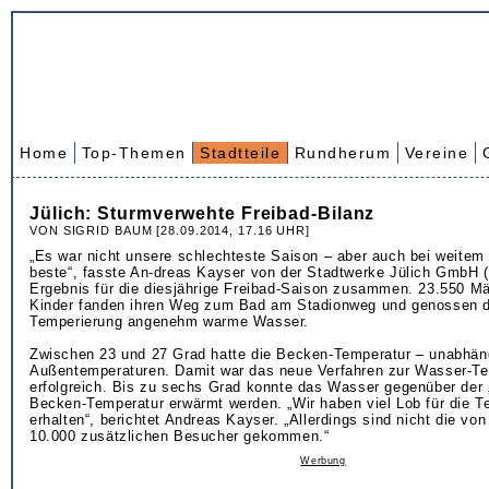
Home
Top-Themen
Stadtteile
Rundherum
Vereine
Jülich: Sturmverwehte Freibad-Bilanz
VON SIGRID BAUM [28.09.2014, 17.16 UHR]
„Es war nicht unsere schlechteste Saison – aber auch bei weitem 
beste“, fasste An-dreas Kayser von der Stadtwerke Jülich GmbH
Ergebnis für die diesjährige Freibad-Saison zusammen. 23.550 M
Kinder fanden ihren Weg zum Bad am Stadionweg und genossen d
Temperierung angenehm warme Wasser.
Zwischen 23 und 27 Grad hatte die Becken-Temperatur – unabhän
Außentemperaturen. Damit war das neue Verfahren zur Wasser-Te
erfolgreich. Bis zu sechs Grad konnte das Wasser gegenüber der 
Becken-Temperatur erwärmt werden. „Wir haben viel Lob für die T
erhalten“, berichtet Andreas Kayser. „Allerdings sind nicht die von
10.000 zusätzlichen Besucher gekommen.“
Werbung