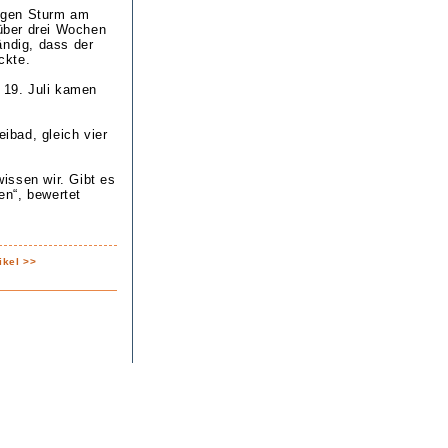
igen Sturm am
über drei Wochen
ändig, dass der
ckte.
 19. Juli kamen
ibad, gleich vier
issen wir. Gibt es
en“, bewertet
ikel >>