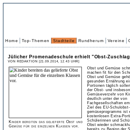
Home
Top-Themen
Stadtteile
Rundherum
Vereine
Jülicher Promenadeschule erhielt "Obst-Zuschla
VON REDAKTION [21.09.2014, 12.43 UHR]
Obst und Gemüse schm
machen fit für den Schu
Obst und Gemüse gehör
gesunden Ernährung ei
Portionen täglich solle
der Obst- und insbeson
Gemüseverzehr von Kin
deutlich unter der von
Fachgesellschaften em
Ziel des EU-Schulobst-
gemüseprogramms ist e
kostenlosen Extra-Port
Schülerinnen und Sch
Kinder bereiten das gelieferte Obst und
Obst wieder schmackh
Gemüse für die einzelnen Klassen vor.
bereits zu Beginn der S