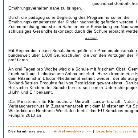
gesundheitsförderliche
Ernährungsverhalten nahe zu bringen.
Durch die pädagogische Begleitung des Programms sollen die
Ernährungskompetenzen der Kinder nachhaltig gefördert werden. 
Zusammenhang musste im Rahmen einer Bewerbung ein Nachweis
schlüssiges Gesundheitskonzept durch die Schule erbracht werde
Werbung
Mit Beginn des neuen Schuljahres gehört die Promenadenschule 
bundesweit über 1.000 Grundschulen, die von den Vorzügen des
profitieren.
An drei Tagen pro Woche wird die Schule mit frischem Obst, Ge
Fruchtsaft aus biologischem Anbau beliefert. Hierzu konnte eine 
dem Ritzenhof in Elsdorf-Niederembt initiiert werden, der als aus
Bioland-Betrieb Produkte frei von Pestiziden gewährleistet. Darübe
Hof vielen Kindern der Schule bereits seit einem Unterrichtsproj
„Huhn und Ei“ bekannt.
Das Ministerium für Klimaschutz, Umwelt, Landwirtschaft, Natur- 
Verbraucherschutz in Zusammenarbeit mit dem Ministerium für Sc
Weiterbildung Nordrhein-Westfalen bietet das EU-Schulobstprog
Frühjahr 2010 an.
Dies ist mir was wert:
|
Artikel veschicken >>
|
Leserbrief zu diesem Art