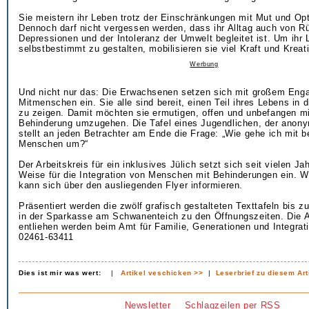
Sie meistern ihr Leben trotz der Einschränkungen mit Mut und Op
Dennoch darf nicht vergessen werden, dass ihr Alltag auch von R
Depressionen und der Intoleranz der Umwelt begleitet ist. Um ihr 
selbstbestimmt zu gestalten, mobilisieren sie viel Kraft und Kreati
Werbung
Und nicht nur das: Die Erwachsenen setzen sich mit großem Enga
Mitmenschen ein. Sie alle sind bereit, einen Teil ihres Lebens in 
zu zeigen. Damit möchten sie ermutigen, offen und unbefangen 
Behinderung umzugehen. Die Tafel eines Jugendlichen, der anonym
stellt an jeden Betrachter am Ende die Frage: „Wie gehe ich mit b
Menschen um?“
Der Arbeitskreis für ein inklusives Jülich setzt sich seit vielen Jah
Weise für die Integration von Menschen mit Behinderungen ein. We
kann sich über den ausliegenden Flyer informieren.
Präsentiert werden die zwölf grafisch gestalteten Texttafeln bis 
in der Sparkasse am Schwanenteich zu den Öffnungszeiten. Die 
entliehen werden beim Amt für Familie, Generationen und Integrati
02461-63411
Dies ist mir was wert:
|
Artikel veschicken >>
|
Leserbrief zu diesem Art
Newsletter
Schlagzeilen per RSS