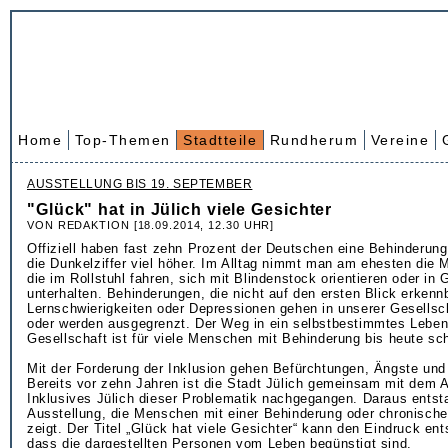
Home
Top-Themen
Stadtteile
Rundherum
Vereine
AUSSTELLUNG BIS 19. SEPTEMBER
"Glück" hat in Jülich viele Gesichter
VON REDAKTION [18.09.2014, 12.30 UHR]
Offiziell haben fast zehn Prozent der Deutschen eine Behinderung.
die Dunkelziffer viel höher. Im Alltag nimmt man am ehesten die
die im Rollstuhl fahren, sich mit Blindenstock orientieren oder i
unterhalten. Behinderungen, die nicht auf den ersten Blick erkenn
Lernschwierigkeiten oder Depressionen gehen in unserer Gesellsch
oder werden ausgegrenzt. Der Weg in ein selbstbestimmtes Leben
Gesellschaft ist für viele Menschen mit Behinderung bis heute sc
Mit der Forderung der Inklusion gehen Befürchtungen, Ängste und 
Bereits vor zehn Jahren ist die Stadt Jülich gemeinsam mit dem Ar
Inklusives Jülich dieser Problematik nachgegangen. Daraus entst
Ausstellung, die Menschen mit einer Behinderung oder chronisch
zeigt. Der Titel „Glück hat viele Gesichter“ kann den Eindruck en
dass die dargestellten Personen vom Leben begünstigt sind.