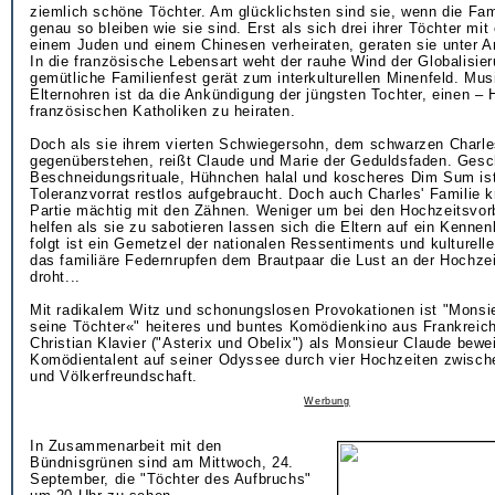
ziemlich schöne Töchter. Am glücklichsten sind sie, wenn die Fami
genau so bleiben wie sie sind. Erst als sich drei ihrer Töchter mi
einem Juden und einem Chinesen verheiraten, geraten sie unter 
In die französische Lebensart weht der rauhe Wind der Globalisie
gemütliche Familienfest gerät zum interkulturellen Minenfeld. Mus
Elternohren ist da die Ankündigung der jüngsten Tochter, einen – H
französischen Katholiken zu heiraten.
Doch als sie ihrem vierten Schwiegersohn, dem schwarzen Charle
gegenüberstehen, reißt Claude und Marie der Geduldsfaden. Ges
Beschneidungsrituale, Hühnchen halal und koscheres Dim Sum ist
Toleranzvorrat restlos aufgebraucht. Doch auch Charles' Familie k
Partie mächtig mit den Zähnen. Weniger um bei den Hochzeitsvor
helfen als sie zu sabotieren lassen sich die Eltern auf ein Kenne
folgt ist ein Gemetzel der nationalen Ressentiments und kulturelle
das familiäre Federnrupfen dem Brautpaar die Lust an der Hochze
droht...
Mit radikalem Witz und schonungslosen Provokationen ist "Monsi
seine Töchter«" heiteres und buntes Komödienkino aus Frankreich
Christian Klavier ("Asterix und Obelix") als Monsieur Claude bewei
Komödientalent auf seiner Odyssee durch vier Hochzeiten zwisch
und Völkerfreundschaft.
Werbung
In Zusammenarbeit mit den
Bündnisgrünen sind am Mittwoch, 24.
September, die "Töchter des Aufbruchs"