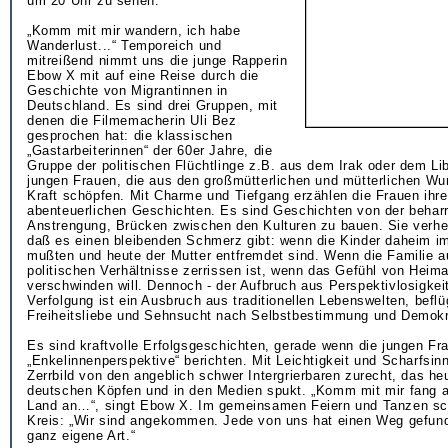
um 20 Uhr zu sehen.
„Komm mit mir wandern, ich habe
Wanderlust...“ Temporeich und
mitreißend nimmt uns die junge Rapperin
Ebow X mit auf eine Reise durch die
Geschichte von Migrantinnen in
Deutschland. Es sind drei Gruppen, mit
denen die Filmemacherin Uli Bez
gesprochen hat: die klassischen
„Gastarbeiterinnen“ der 60er Jahre, die
Gruppe der politischen Flüchtlinge z.B. aus dem Irak oder dem Li
jungen Frauen, die aus den großmütterlichen und mütterlichen Wur
Kraft schöpfen. Mit Charme und Tiefgang erzählen die Frauen ihre
abenteuerlichen Geschichten. Es sind Geschichten von der beharr
Anstrengung, Brücken zwischen den Kulturen zu bauen. Sie verhe
daß es einen bleibenden Schmerz gibt: wenn die Kinder daheim im
mußten und heute der Mutter entfremdet sind. Wenn die Familie a
politischen Verhältnisse zerrissen ist, wenn das Gefühl von Heimat
verschwinden will. Dennoch - der Aufbruch aus Perspektivlosigkeit
Verfolgung ist ein Ausbruch aus traditionellen Lebenswelten, beflü
Freiheitsliebe und Sehnsucht nach Selbstbestimmung und Demokr
Es sind kraftvolle Erfolgsgeschichten, gerade wenn die jungen Fr
„Enkelinnenperspektive“ berichten. Mit Leichtigkeit und Scharfsin
Zerrbild von den angeblich schwer Intergrierbaren zurecht, das he
deutschen Köpfen und in den Medien spukt. „Komm mit mir fang a
Land an…“, singt Ebow X. Im gemeinsamen Feiern und Tanzen sch
Kreis: „Wir sind angekommen. Jede von uns hat einen Weg gefund
ganz eigene Art.“