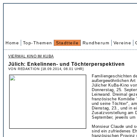
Home
Top-Themen
Stadtteile
Rundherum
Vereine
VIERMAL KINO IM KUBA
Jülich: Enkelinnen- und Töchterperspektiven
VON REDAKTION [18.09.2014, 08.01 UHR]
Familiengeschichten d
außergewöhnlichen Art 
Jülicher KuBa-Kino von
Donnerstag, 25. Septem
Leinwand. Dreimal geze
französische Komödie 
und seine Töchter", am
Dienstag, 23., und in e
Zusatzvorstellung am 
September, jeweils um 
Monsieur Claude und s
sind ein zufriedenes Eh
französischen Provinz 