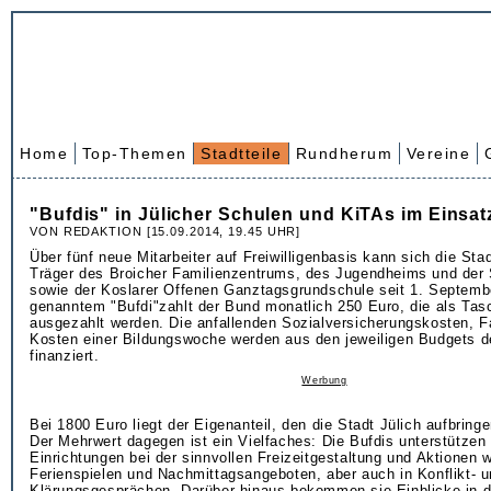
Home
Top-Themen
Stadtteile
Rundherum
Vereine
"Bufdis" in Jülicher Schulen und KiTAs im Einsat
VON REDAKTION [15.09.2014, 19.45 UHR]
Über fünf neue Mitarbeiter auf Freiwilligenbasis kann sich die Stad
Träger des Broicher Familienzentrums, des Jugendheims und der
sowie der Koslarer Offenen Ganztagsgrundschule seit 1. Septembe
genanntem "Bufdi"zahlt der Bund monatlich 250 Euro, die als Tas
ausgezahlt werden. Die anfallenden Sozialversicherungskosten, F
Kosten einer Bildungswoche werden aus den jeweiligen Budgets d
finanziert.
Werbung
Bei 1800 Euro liegt der Eigenanteil, den die Stadt Jülich aufbring
Der Mehrwert dagegen ist ein Vielfaches: Die Bufdis unterstützen 
Einrichtungen bei der sinnvollen Freizeitgestaltung und Aktionen w
Ferienspielen und Nachmittagsangeboten, aber auch in Konflikt- 
Klärungsgesprächen. Darüber hinaus bekommen sie Einblicke in d