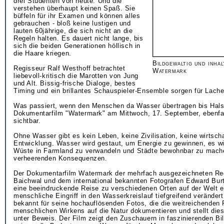
drei Studenten von heute. Und die
verstehen überhaupt keinen Spaß. Sie
büffeln für ihr Examen und können alles
gebrauchen - bloß keine lustigen und
lauten 60jährige, die sich nicht an die
Regeln halten. Es dauert nicht lange, bis
sich die beiden Generationen höllisch in
die Haare kriegen.
Bildgewaltig und inhal
Regisseur Ralf Westhoff betrachtet
Watermark
liebevoll-kritisch die Marotten von Jung
und Alt. Bissig-frische Dialoge, bestes
Timing und ein brillantes Schauspieler-Ensemble sorgen für Lache
Was passiert, wenn den Menschen da Wasser übertragen bis Halse
Dokumentarfilm "Watermark" am Mittwoch, 17. September, ebenfal
sichtbar.
Ohne Wasser gibt es kein Leben, keine Zivilisation, keine wirtscha
Entwicklung. Wasser wird gestaut, um Energie zu gewinnen, es wi
Wüste in Farmland zu verwandeln und Städte bewohnbar zu mache
verheerenden Konsequenzen.
Der Dokumentarfilm Watermark der mehrfach ausgezeichneten Reg
Baichwal und dem international bekannten Fotografen Edward Burt
eine beeindruckende Reise zu verschiedenen Orten auf der Welt ei
menschliche Eingriff in den Wasserkreislauf tiefgreifend verändert
bekannt für seine hochauflösenden Fotos, die die weitreichenden 
menschlichen Wirkens auf die Natur dokumentieren und stellt d
unter Beweis. Der Film zeigt den Zuschauern in faszinierenden Bil