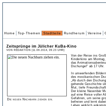
Home
Top-Themen
Stadtteile
Rundherum
Vereine
Zeitsprünge im Jülicher KuBa-Kino
VON REDAKTION [11.09.2014, 09.23 UHR]
Von der Reise ins Groß
Kinderkino am Montag,
das Animationsabenteu
Dschungel" ab 17 Uhr.
In umwerfenden Bildern
des mexikanischen Dsc
„Ab durch den Dschung
gehende Geschichte üb
Mut, tiefe Freundschaf
Der kleine Nasenbär Ma
auf eine Reise voller 
Gefahren, um seine gr
Die neuen Nachbarn ziehen ein.
befreien und lernt dabe
Leben wirklich ankomm