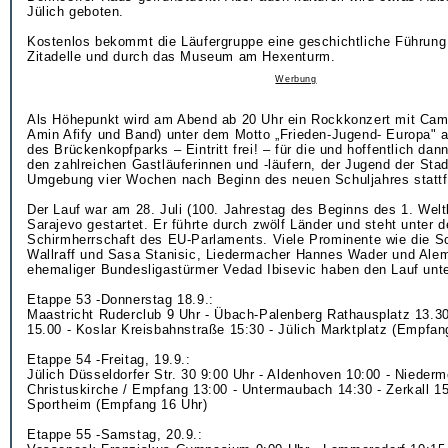
Jülich geboten.
Kostenlos bekommt die Läufergruppe eine geschichtliche Führung
Zitadelle und durch das Museum am Hexenturm.
Werbung
Als Höhepunkt wird am Abend ab 20 Uhr ein Rockkonzert mit Cam
Amin Afify und Band) unter dem Motto „Frieden-Jugend- Europa" 
des Brückenkopfparks – Eintritt frei! – für die und hoffentlich dan
den zahlreichen Gastläuferinnen und -läufern, der Jugend der Sta
Umgebung vier Wochen nach Beginn des neuen Schuljahres stattf
Der Lauf war am 28. Juli (100. Jahrestag des Beginns des 1. Weltk
Sarajevo gestartet. Er führte durch zwölf Länder und steht unter d
Schirmherrschaft des EU-Parlaments. Viele Prominente wie die Sch
Wallraff und Sasa Stanisic, Liedermacher Hannes Wader und Ale
ehemaliger Bundesligastürmer Vedad Ibisevic haben den Lauf unte
Etappe 53 -Donnerstag 18.9.:
Maastricht Ruderclub 9 Uhr - Übach-Palenberg Rathausplatz 13.30
15.00 - Koslar Kreisbahnstraße 15:30 - Jülich Marktplatz (Empfan
Etappe 54 -Freitag, 19.9.:
Jülich Düsseldorfer Str. 30 9:00 Uhr - Aldenhoven 10:00 - Niederm
Christuskirche / Empfang 13:00 - Untermaubach 14:30 - Zerkall 1
Sportheim (Empfang 16 Uhr)
Etappe 55 -Samstag, 20.9.: