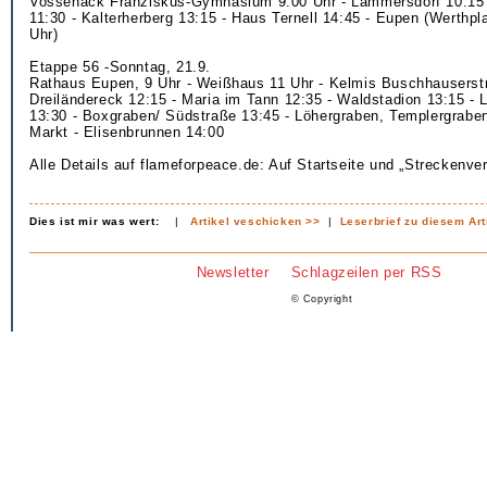
Vossenack Franziskus-Gymnasium 9:00 Uhr - Lammersdorf 10:15
11:30 - Kalterherberg 13:15 - Haus Ternell 14:45 - Eupen (Werthp
Uhr)
Etappe 56 -Sonntag, 21.9.
Rathaus Eupen, 9 Uhr - Weißhaus 11 Uhr - Kelmis Buschhauserstr
Dreiländereck 12:15 - Maria im Tann 12:35 - Waldstadion 13:15 -
13:30 - Boxgraben/ Südstraße 13:45 - Löhergraben, Templergraben
Markt - Elisenbrunnen 14:00
Alle Details auf flameforpeace.de: Auf Startseite und „Streckenver
Dies ist mir was wert:
|
Artikel veschicken >>
|
Leserbrief zu diesem Art
Newsletter
Schlagzeilen per RSS
© Copyright