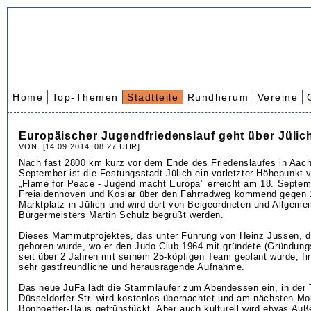
Home
Top-Themen
Stadtteile
Rundherum
Vereine
Europäischer Jugendfriedenslauf geht über Jülic
VON [14.09.2014, 08.27 UHR]
Nach fast 2800 km kurz vor dem Ende des Friedenslaufes in Aac
September ist die Festungsstadt Jülich ein vorletzter Höhepunkt 
„Flame for Peace - Jugend macht Europa" erreicht am 18. Septem
Freialdenhoven und Koslar über den Fahrradweg kommend gegen 
Marktplatz in Jülich und wird dort von Beigeordneten und Allgemei
Bürgermeisters Martin Schulz begrüßt werden.
Dieses Mammutprojektes, das unter Führung von Heinz Jussen, de
geboren wurde, wo er den Judo Club 1964 mit gründete (Gründungs
seit über 2 Jahren mit seinem 25-köpfigen Team geplant wurde, fin
sehr gastfreundliche und herausragende Aufnahme.
Das neue JuFa lädt die Stammläufer zum Abendessen ein, in der T
Düsseldorfer Str. wird kostenlos übernachtet und am nächsten Mo
Bonhoeffer-Haus gefrühstückt. Aber auch kulturell wird etwas Auß