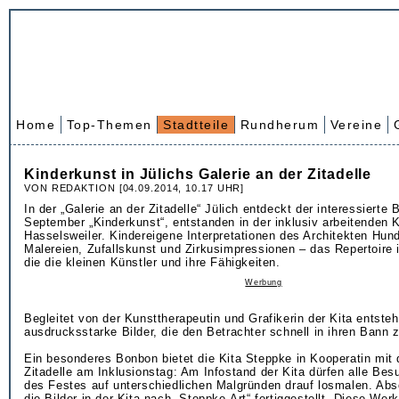
Home
Top-Themen
Stadtteile
Rundherum
Vereine
Kinderkunst in Jülichs Galerie an der Zitadelle
VON REDAKTION [04.09.2014, 10.17 UHR]
In der „Galerie an der Zitadelle“ Jülich entdeckt der interessierte
September „Kinderkunst“, entstanden in der inklusiv arbeitenden K
Hasselsweiler. Kindereigene Interpretationen des Architekten Hund
Malereien, Zufallskunst und Zirkusimpressionen – das Repertoire is
die die kleinen Künstler und ihre Fähigkeiten.
Werbung
Begleitet von der Kunsttherapeutin und Grafikerin der Kita entsteh
ausdrucksstarke Bilder, die den Betrachter schnell in ihren Bann 
Ein besonderes Bonbon bietet die Kita Steppke in Kooperatin mit 
Zitadelle am Inklusionstag: Am Infostand der Kita dürfen alle Be
des Festes auf unterschiedlichen Malgründen drauf losmalen. Ab
die Bilder in der Kita nach „Steppke-Art“ fertiggestellt. Diese Wer