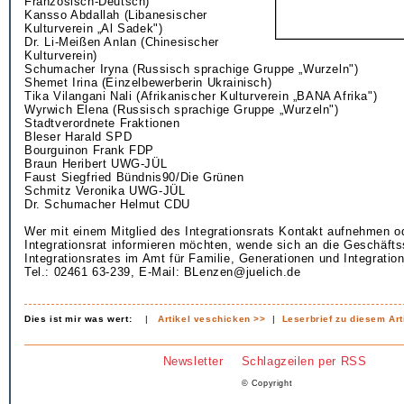
Französisch-Deutsch)
Kansso Abdallah (Libanesischer
Kulturverein „Al Sadek")
Dr. Li-Meißen Anlan (Chinesischer
Kulturverein)
Schumacher Iryna (Russisch sprachige Gruppe „Wurzeln")
Shemet Irina (Einzelbewerberin Ukrainisch)
Tika Vilangani Nali (Afrikanischer Kulturverein „BANA Afrika")
Wyrwich Elena (Russisch sprachige Gruppe „Wurzeln")
Stadtverordnete Fraktionen
Bleser Harald SPD
Bourguinon Frank FDP
Braun Heribert UWG-JÜL
Faust Siegfried Bündnis90/Die Grünen
Schmitz Veronika UWG-JÜL
Dr. Schumacher Helmut CDU
Wer mit einem Mitglied des Integrationsrats Kontakt aufnehmen o
Integrationsrat informieren möchten, wende sich an die Geschäfts
Integrationsrates im Amt für Familie, Generationen und Integratio
Tel.: 02461 63-239, E-Mail: BLenzen@juelich.de
Dies ist mir was wert:
|
Artikel veschicken >>
|
Leserbrief zu diesem Art
Newsletter
Schlagzeilen per RSS
© Copyright