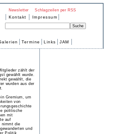
Newsletter
Schlagzeilen per RSS
Kontakt
Impressum
Galerien
Termine
Links
JAM
tglieder zählt der
ngst gewählt wurde.
rekt gewählt, die
der wurden aus der
t.
t ein Gremium, um
hkeiten von
rungsgeschichte
ie politische
hen mit
te auf
 nimmt die
ugewanderten und
r Politik,