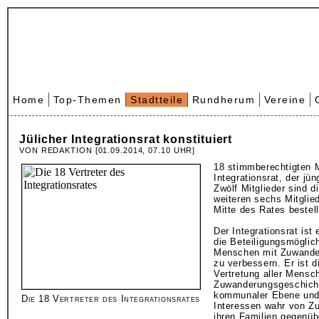
Home
Top-Themen
Stadtteile
Rundherum
Vereine
Jülicher Integrationsrat konstituiert
VON REDAKTION [01.09.2014, 07.10 UHR]
18 stimmberechtigten Mi
Integrationsrat, der jü
Zwölf Mitglieder sind di
weiteren sechs Mitglie
Mitte des Rates bestell
Der Integrationsrat is
die Beteiligungsmöglic
Menschen mit Zuwande
zu verbessern. Er ist d
Vertretung aller Mensc
Zuwanderungsgeschich
kommunaler Ebene und
Die 18 Vertreter des Integrationsrates
Interessen wahr von Z
ihren Familien gegenübe