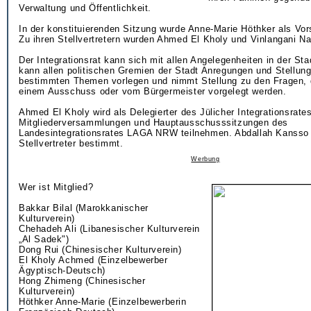
Verwaltung und Öffentlichkeit.
In der konstituierenden Sitzung wurde Anne-Marie Höthker als Vor
Zu ihren Stellvertretern wurden Ahmed El Kholy und Vinlangani Nal
Der Integrationsrat kann sich mit allen Angelegenheiten in der Sta
kann allen politischen Gremien der Stadt Anregungen und Stellu
bestimmten Themen vorlegen und nimmt Stellung zu den Fragen, 
einem Ausschuss oder vom Bürgermeister vorgelegt werden.
Ahmed El Kholy wird als Delegierter des Jülicher Integrationsrate
Mitgliederversammlungen und Hauptausschusssitzungen des
Landesintegrationsrates LAGA NRW teilnehmen. Abdallah Kansso
Stellvertreter bestimmt.
Werbung
Wer ist Mitglied?
Bakkar Bilal (Marokkanischer
Kulturverein)
Chehadeh Ali (Libanesischer Kulturverein
„Al Sadek")
Dong Rui (Chinesischer Kulturverein)
El Kholy Achmed (Einzelbewerber
Ägyptisch-Deutsch)
Hong Zhimeng (Chinesischer
Kulturverein)
Höthker Anne-Marie (Einzelbewerberin