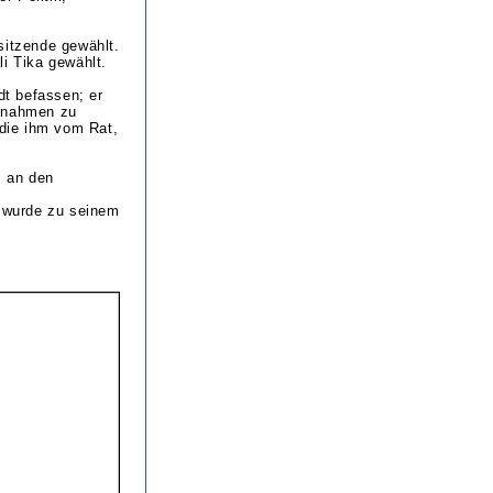
sitzende gewählt.
i Tika gewählt.
dt befassen; er
ngnahmen zu
die ihm vom Rat,
s an den
 wurde zu seinem