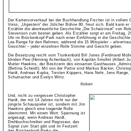
Der Kartenvorverkauf bei der Buchhandlung Fischer ist in vollem 
Voiss, „Urgestein“ der Jülicher Bühne 80, freut sich. Bald kann er
Erzähler die abenteuerliche Geschichte „Die Schatzinsel“ von Rob
Stevenson zum besten geben. Als Erzähler sorgt er am Freitag, 2
Uhr im Brückenkopf-Park nach einer Einführung in die Geschichte
Lea Range für den Rahmen, während die 15 Mitspieler – altvertra
Gesichter – jeder einzelnen Rolle Stimme und Gesicht geben.
Die Besetzung reicht vom Trunkenbold Bill Jones (Ferdinand Müll
blinden Pew (Henning Achenbach), von Kapitän Smollet (Albert Ju
Mutter Hawkins, der Besitzerin des einsamen Gasthauses „Admir
(Bettina Scheidt). Mit von der Partie sind Markus Bäcker, Christop
Hardt, Andreas Kupka, Torsten Küppers, Hans Nehr, Jens Range,
Schumacher und Evelyn Wirtz.
Werbung
Und, nicht zu vergessen Christopher
Hardt, der mit 14 Jahren nicht nur der
jüngste Schauspieler ist, sondern mit Jim
Hawkins gleich eine tragende Rolle
übernimmt. Mit einem Wort: Spannung ist
angesagt, wenn Andreas Hardt,
Drehbuchschreiber und Regisseur, das
Signal zum Start gibt und im Festzelt
des Brückenkopf-Parks die