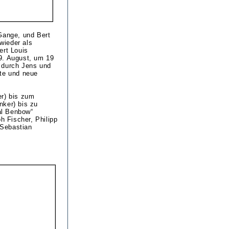
Gange, und Bert
 wieder als
ert Louis
9. August, um 19
 durch Jens und
ute und neue
er) bis zum
nker) bis zu
al Benbow“
h Fischer, Philipp
 Sebastian