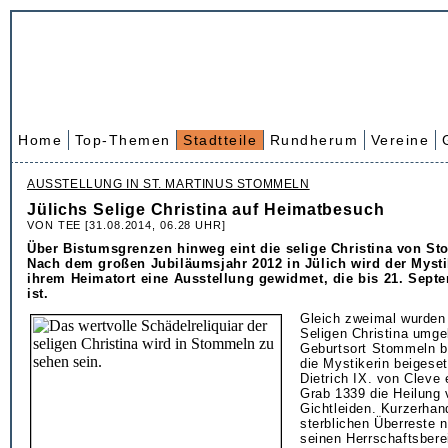
Home
Top-Themen
Stadtteile
Rundherum
Vereine
AUSSTELLUNG IN ST. MARTINUS STOMMELN
Jülichs Selige Christina auf Heimatbesuch
VON TEE [31.08.2014, 06.28 UHR]
Über Bistumsgrenzen hinweg eint die selige Christina von S
Nach dem großen Jubiläumsjahr 2012 in Jülich wird der Mysti
ihrem Heimatort eine Ausstellung gewidmet, die bis 21. Sept
ist.
Gleich zweimal wurden
Seligen Christina umge
Geburtsort Stommeln b
die Mystikerin beigeset
Dietrich IX. von Cleve 
Grab 1339 die Heilung
Gichtleiden. Kurzerhand
sterblichen Überreste 
seinen Herrschaftsbere