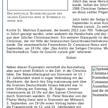
Jülich das neue Herrs
wurde, ließen die Jülic
1586 Christinas Gebein
wo diese seither Pilge
Das wertvolle Schädelreliquiar der
seligen Christina wird in Stommeln zu
Jetzt kehrt die Selige 
sehen sein.
September in einer Auss
Heimat zurück. Zu sehe
Kirche St. Martinus Exponate, die bereits 2012 zum 700. Todesjah
in Jülich gezeigt wurden, unter anderem die Handschuhe und das 
aus dem Jülicher Christinaschrein. Ein weiterer Glanzpunkt ist de
Christinas, der mit Hilfe der forensischen Gesichtsweichteilrekonst
wurde. Die verantwortliche Forensikerin Dr. Constanze Niess wird
September, um 19 Uhr, über „Das Antlitz der Seligen Christina. Wi
Rechtsmedizin Toten ihr Gesicht zurück gibt“ referieren.
Werbung
Neben diesen Exponaten vermittelt die Ausstellung
aber auch einen Einblick in die Zeit, in der Christina
lebte. Der Bekanntheitsgrad von Stommeln im 13. /
14. Jahrhundert stand in enger Verbindung mit der
Mystikerin, die durch ihre Stig matisierung weit über
die Grenzen Deutschlands hinaus bekannt war. In
einer Führung am Sonntag, 31. August, können
Interessierte ab 15 Uhr auf den Spuren Christinas
durch Stommeln wandeln. Dr. Peter Nieveler von der
Pfarrei Heilig Geist wird in Stommeln am Mittwoch,
3. September, um 19 Uhr einen Vortrag halten über
die Frauenmystik im 12. und 13. Jahrhundert mit