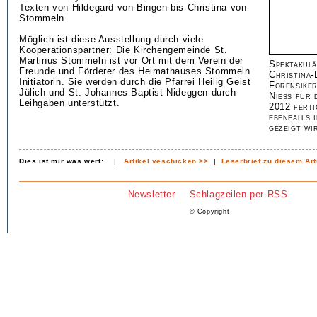
Texten von Hildegard von Bingen bis Christina von
Stommeln.
Möglich ist diese Ausstellung durch viele
Kooperationspartner: Die Kirchengemeinde St.
Martinus Stommeln ist vor Ort mit dem Verein der
Spektakulä
Freunde und Förderer des Heimathauses Stommeln
Christina-
Initiatorin. Sie werden durch die Pfarrei Heilig Geist
Forensiker
Jülich und St. Johannes Baptist Nideggen durch
Niess für 
Leihgaben unterstützt.
2012 ferti
ebenfalls 
gezeigt wi
Dies ist mir was wert:
|
Artikel veschicken >>
|
Leserbrief zu diesem Art
Newsletter
Schlagzeilen per RSS
© Copyright