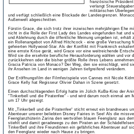
französische Präsident
verlangt Steuerabgaben,
militärischen Überlege
und verfügt schließlich eine Blockade der Landesgrenzen. Monaco
Außenwelt abgeschnitten.
Fürstin Grace, die sich trotz ihrer inzwischen mehrjährigen Ehe mi
nicht in die Rolle der First Lady des Landes eingefunden hat und 
und Ablehnung durch die öffentliche Meinung umgeben ist, erhält z
ein Rollenangebot von Alfred Hitchcock - eine große Versuchung 
gefeierten Hollywood-Star. Als der Konflikt mit Frankreich eskalier
eine ernste Krise gerät, wird Grace vor eine weitreichende Entsche
Wird sie die ersehnte berufliche Herausforderung wählen und vor
zurückkehren oder die bisher größte Rolle ihres Lebens annehmen,
Gracia Patricia von Monaco? Der Weg, den sie einschlägt, wird sie
ihr Ansehen im Land in wenigen Jahren tiefgreifend verändern.
Der Eröffnungsfilm der Filmfestspiele von Cannes mit Nicole Kidm
Grace Kelly hat Regisseur Olivier Dahan in Szene gesetzt.
Einen durchschlagenden Erfolg hatte im Jülich KuBa-Kino der Ani
"Tinkerbell und die Piratenfee" - und wird darum noch einmal am M
um 17 Uhr gezeigt.
Mit „Tinkerbell und die Piratenfee“ sticht erneut ein brandneues 
Abenteuer unserer beliebten Disney Fairies in See! Als die missv
Feenglanzhüterin Zarina den wertvollen blauen Feenglanz aus dem
stiehlt und damit geradewegs zu den Piraten an der Schädelfelsen
TinkerBell und ihre Freundinnen ein gefährliches Abenteuer auf s
den Feenglanz wieder nach Hause zu bringen.