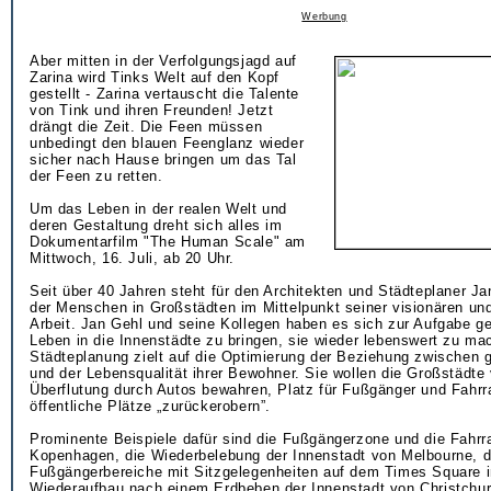
Werbung
Aber mitten in der Verfolgungsjagd auf
Zarina wird Tinks Welt auf den Kopf
gestellt - Zarina vertauscht die Talente
von Tink und ihren Freunden! Jetzt
drängt die Zeit. Die Feen müssen
unbedingt den blauen Feenglanz wieder
sicher nach Hause bringen um das Tal
der Feen zu retten.
Um das Leben in der realen Welt und
deren Gestaltung dreht sich alles im
Dokumentarfilm "The Human Scale" am
Mittwoch, 16. Juli, ab 20 Uhr.
Seit über 40 Jahren steht für den Architekten und Städteplaner J
der Menschen in Großstädten im Mittelpunkt seiner visionären und
Arbeit. Jan Gehl und seine Kollegen haben es sich zur Aufgabe 
Leben in die Innenstädte zu bringen, sie wieder lebenswert zu ma
Städteplanung zielt auf die Optimierung der Beziehung zwischen 
und der Lebensqualität ihrer Bewohner. Sie wollen die Großstädte
Überflutung durch Autos bewahren, Platz für Fußgänger und Fahrr
öffentliche Plätze „zurückerobern”.
Prominente Beispiele dafür sind die Fußgängerzone und die Fahrr
Kopenhagen, die Wiederbelebung der Innenstadt von Melbourne, d
Fußgängerbereiche mit Sitzgelegenheiten auf dem Times Square i
Wiederaufbau nach einem Erdbeben der Innenstadt von Christchu