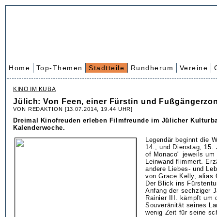
Home
Top-Themen
Stadtteile
Rundherum
Vereine
KINO IM KUBA
Jülich: Von Feen, einer Fürstin und Fußgängerzo
VON REDAKTION [13.07.2014, 19.44 UHR]
Dreimal Kinofreuden erleben Filmfreunde im Jülicher Kulturba
Kalenderwoche.
Legendär beginnt die 
14., und Dienstag, 15.
of Monaco" jeweils um 
Leinwand flimmert. Erz
andere Liebes- und Le
von Grace Kelly, alias 
Der Blick ins Fürsten
Anfang der sechziger J
Rainier III. kämpft um 
Souveränität seines La
wenig Zeit für seine s