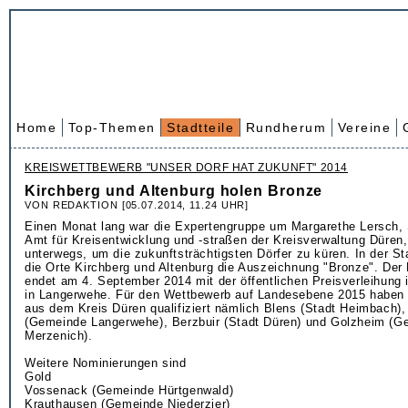
Home
Top-Themen
Stadtteile
Rundherum
Vereine
KREISWETTBEWERB "UNSER DORF HAT ZUKUNFT" 2014
Kirchberg und Altenburg holen Bronze
VON REDAKTION [05.07.2014, 11.24 UHR]
Einen Monat lang war die Expertengruppe um Margarethe Lersch, 
Amt für Kreisentwicklung und -straßen der Kreisverwaltung Düren,
unterwegs, um die zukunftsträchtigsten Dörfer zu küren. In der St
die Orte Kirchberg und Altenburg die Auszeichnung "Bronze". Der
endet am 4. September 2014 mit der öffentlichen Preisverleihung i
in Langerwehe. Für den Wettbewerb auf Landesebene 2015 haben s
aus dem Kreis Düren qualifiziert nämlich Blens (Stadt Heimbach)
(Gemeinde Langerwehe), Berzbuir (Stadt Düren) und Golzheim (G
Merzenich).
Weitere Nominierungen sind
Gold
Vossenack (Gemeinde Hürtgenwald)
Krauthausen (Gemeinde Niederzier)