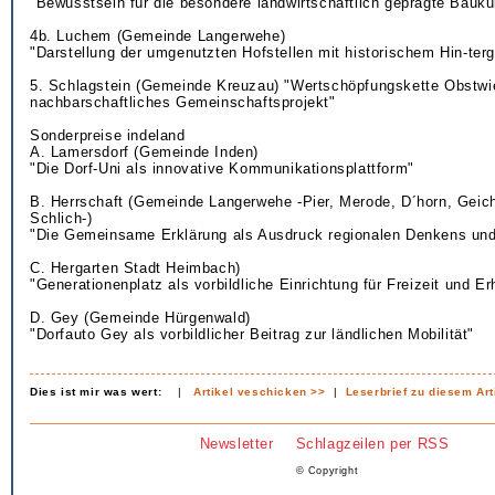
"Bewusstsein für die besondere landwirtschaftlich geprägte Baukul
4b. Luchem (Gemeinde Langerwehe)
"Darstellung der umgenutzten Hofstellen mit historischem Hin-ter
5. Schlagstein (Gemeinde Kreuzau) "Wertschöpfungskette Obstwi
nachbarschaftliches Gemeinschaftsprojekt"
Sonderpreise indeland
A. Lamersdorf (Gemeinde Inden)
"Die Dorf-Uni als innovative Kommunikationsplattform"
B. Herrschaft (Gemeinde Langerwehe -Pier, Merode, D´horn, Geic
Schlich-)
"Die Gemeinsame Erklärung als Ausdruck regionalen Denkens und
C. Hergarten Stadt Heimbach)
"Generationenplatz als vorbildliche Einrichtung für Freizeit und Er
D. Gey (Gemeinde Hürgenwald)
"Dorfauto Gey als vorbildlicher Beitrag zur ländlichen Mobilität"
Dies ist mir was wert:
|
Artikel veschicken >>
|
Leserbrief zu diesem Art
Newsletter
Schlagzeilen per RSS
© Copyright