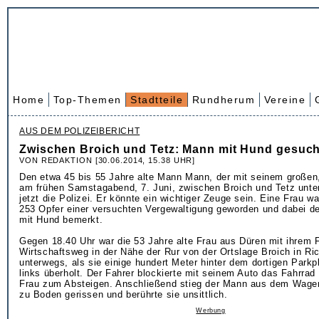
Home
Top-Themen
Stadtteile
Rundherum
Vereine
AUS DEM POLIZEIBERICHT
Zwischen Broich und Tetz: Mann mit Hund gesuch
VON REDAKTION [30.06.2014, 15.38 UHR]
Den etwa 45 bis 55 Jahre alte Mann Mann, der mit seinem große
am frühen Samstagabend, 7. Juni, zwischen Broich und Tetz unte
jetzt die Polizei. Er könnte ein wichtiger Zeuge sein. Eine Frau w
253 Opfer einer versuchten Vergewaltigung geworden und dabei d
mit Hund bemerkt.
Gegen 18.40 Uhr war die 53 Jahre alte Frau aus Düren mit ihrem F
Wirtschaftsweg in der Nähe der Rur von der Ortslage Broich in Ri
unterwegs, als sie einige hundert Meter hinter dem dortigen Parkp
links überholt. Der Fahrer blockierte mit seinem Auto das Fahrrad
Frau zum Absteigen. Anschließend stieg der Mann aus dem Wagen
zu Boden gerissen und berührte sie unsittlich.
Werbung