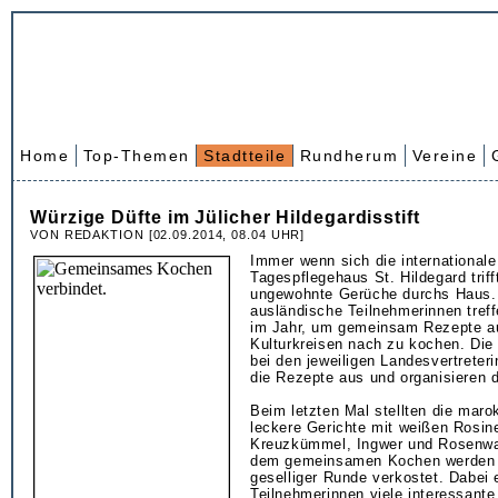
Home
Top-Themen
Stadtteile
Rundherum
Vereine
Würzige Düfte im Jülicher Hildegardisstift
VON REDAKTION [02.09.2014, 08.04 UHR]
Immer wenn sich die international
Tagespflegehaus St. Hildegard triff
ungewohnte Gerüche durchs Haus.
ausländische Teilnehmerinnen treff
im Jahr, um gemeinsam Rezepte a
Kulturkreisen nach zu kochen. Die 
bei den jeweiligen Landesvertreter
die Rezepte aus und organisieren 
Beim letzten Mal stellten die mar
leckere Gerichte mit weißen Rosi
Kreuzkümmel, Ingwer und Rosenwa
dem gemeinsamen Kochen werden d
geselliger Runde verkostet. Dabei 
Teilnehmerinnen viele interessante