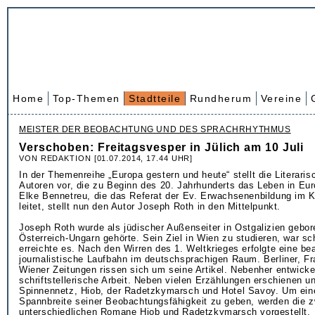
Home
Top-Themen
Stadtteile
Rundherum
Vereine
MEISTER DER BEOBACHTUNG UND DES SPRACHRHYTHMUS
Verschoben: Freitagsvesper in Jülich am 10 Juli
VON REDAKTION [01.07.2014, 17.44 UHR]
In der Themenreihe „Europa gestern und heute“ stellt die Literari
Autoren vor, die zu Beginn des 20. Jahrhunderts das Leben in Eu
Elke Bennetreu, die das Referat der Ev. Erwachsenenbildung im K
leitet, stellt nun den Autor Joseph Roth in den Mittelpunkt.
Joseph Roth wurde als jüdischer Außenseiter in Ostgalizien gebo
Österreich-Ungarn gehörte. Sein Ziel in Wien zu studieren, war sc
erreichte es. Nach den Wirren des 1. Weltkrieges erfolgte eine be
journalistische Laufbahn im deutschsprachigen Raum. Berliner, Fr
Wiener Zeitungen rissen sich um seine Artikel. Nebenher entwicke
schriftstellerische Arbeit. Neben vielen Erzählungen erschienen 
Spinnennetz, Hiob, der Radetzkymarsch und Hotel Savoy. Um eine
Spannbreite seiner Beobachtungsfähigkeit zu geben, werden die z
unterschiedlichen Romane Hiob und Radetzkymarsch vorgestellt.