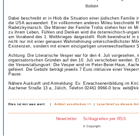
Werbung
Dabei beschreibt er in Hiob die Situation einer jüdischen Familie in
die USA auswandert. Ein vollkommen anderes Milieu beschreibt R
Radetzkymarsch. Die Männer der Familie Trotta stehen hier im Mi
zu ihrem Leben, Fühlen und Denken wird die österreichisch-ungar
am Vorabend des 1. Weltkrieges dargestellt. Roth beeindruckt in
nicht nur mit einer genauen Wahrnehmung unterschiedlichster Mil
Existenzen, sondern mit einem einzigartigen unverwechselbaren 
Achtung: Die Literarische Vesper war für den 4. Juli vorgesehen,
organisatorischen Gründen auf den 10. Juli verschoben werden. Eb
der Veranstaltungsort: Die Vesper wird im Peter-Beier-Haus, Aache
gefeiert. Die Gebühr beträgt jeweils 7 Euro inklusive einer Vesper
Pause.
Nähere Auskunft und Anmeldung: Ev. Erwachsenenbildung im Kirch
Aachener Straße 13 a, Jülich, Telefon 02461 9966-0 bzw. eeb@kkr
Dies ist mir was wert:
|
Artikel veschicken >>
|
Leserbrief zu diesem Art
Newsletter
Schlagzeilen per RSS
© Copyright