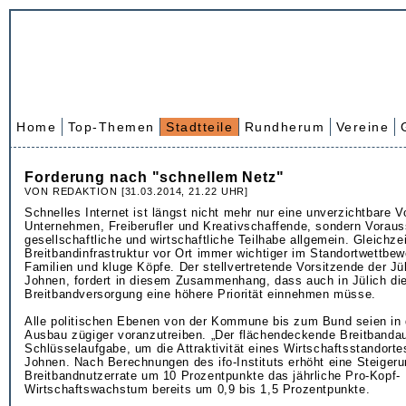
Home
Top-Themen
Stadtteile
Rundherum
Vereine
Forderung nach "schnellem Netz"
VON REDAKTION [31.03.2014, 21.22 UHR]
Schnelles Internet ist längst nicht mehr nur eine unverzichtbare 
Unternehmen, Freiberufler und Kreativschaffende, sondern Voraus
gesellschaftliche und wirtschaftliche Teilhabe allgemein. Gleichzei
Breitbandinfrastruktur vor Ort immer wichtiger im Standortwettbe
Familien und kluge Köpfe. Der stellvertretende Vorsitzende der J
Johnen, fordert in diesem Zusammenhang, dass auch in Jülich di
Breitbandversorgung eine höhere Priorität einnehmen müsse.
Alle politischen Ebenen von der Kommune bis zum Bund seien in d
Ausbau zügiger voranzutreiben. „Der flächendeckende Breitbandau
Schlüsselaufgabe, um die Attraktivität eines Wirtschaftsstandorte
Johnen. Nach Berechnungen des ifo-Instituts erhöht eine Steigeru
Breitbandnutzerrate um 10 Prozentpunkte das jährliche Pro-Kopf-
Wirtschaftswachstum bereits um 0,9 bis 1,5 Prozentpunkte.