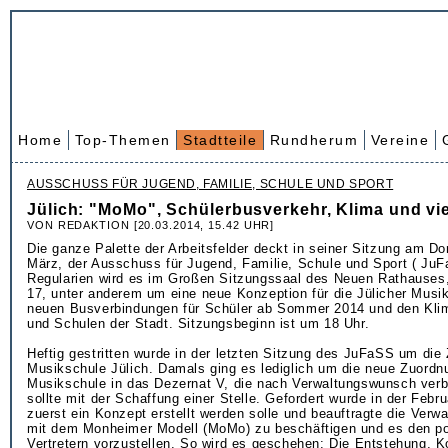
Home
Top-Themen
Stadtteile
Rundherum
Vereine
AUSSCHUSS FÜR JUGEND, FAMILIE, SCHULE UND SPORT
Jülich: "MoMo", Schülerbusverkehr, Klima und v
VON REDAKTION [20.03.2014, 15.42 UHR]
Die ganze Palette der Arbeitsfelder deckt in seiner Sitzung am Do
März, der Ausschuss für Jugend, Familie, Schule und Sport ( Ju
Regularien wird es im Großen Sitzungssaal des Neuen Rathauses
17, unter anderem um eine neue Konzeption für die Jülicher Musi
neuen Busverbindungen für Schüler ab Sommer 2014 und den Kli
und Schulen der Stadt. Sitzungsbeginn ist um 18 Uhr.
Heftig gestritten wurde in der letzten Sitzung des JuFaSS um die 
Musikschule Jülich. Damals ging es lediglich um die neue Zuordn
Musikschule in das Dezernat V, die nach Verwaltungswunsch ver
sollte mit der Schaffung einer Stelle. Gefordert wurde in der Febr
zuerst ein Konzept erstellt werden solle und beauftragte die Verwa
mit dem Monheimer Modell (MoMo) zu beschäftigen und es den po
Vertretern vorzustellen. So wird es geschehen: Die Entstehung, K