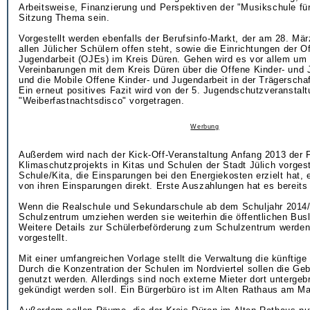
Arbeitsweise, Finanzierung und Perspektiven der "Musikschule für 
Sitzung Thema sein.
Vorgestellt werden ebenfalls der Berufsinfo-Markt, der am 28. Mär
allen Jülicher Schülern offen steht, sowie die Einrichtungen der O
Jugendarbeit (OJEs) im Kreis Düren. Gehen wird es vor allem um 
Vereinbarungen mit dem Kreis Düren über die Offene Kinder- und 
und die Mobile Offene Kinder- und Jugendarbeit in der Trägerschaf
Ein erneut positives Fazit wird von der 5. Jugendschutzveranstal
"Weiberfastnachtsdisco" vorgetragen.
Werbung
Außerdem wird nach der Kick-Off-Veranstaltung Anfang 2013 der F
Klimaschutzprojekts in Kitas und Schulen der Stadt Jülich vorgest
Schule/Kita, die Einsparungen bei den Energiekosten erzielt hat, 
von ihren Einsparungen direkt. Erste Auszahlungen hat es bereits
Wenn die Realschule und Sekundarschule ab dem Schuljahr 2014/
Schulzentrum umziehen werden sie weiterhin die öffentlichen Busl
Weitere Details zur Schülerbeförderung zum Schulzentrum werden 
vorgestellt.
Mit einer umfangreichen Vorlage stellt die Verwaltung die künftig
Durch die Konzentration der Schulen im Nordviertel sollen die Ge
genutzt werden. Allerdings sind noch externe Mieter dort untergeb
gekündigt werden soll. Ein Bürgerbüro ist im Alten Rathaus am Ma