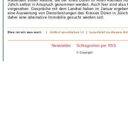
Außerdem sollen Räume, die der Kreis Düren im Alten Rathaus nut
Jülich selbst in Anspruch genommen werden. Auch hier sind also
vorgesehen. Gespräche mit dem Landrat haben im Januar ergeben,
eine Ausweitung von Dienstleistungen des Kreises Düren in Jülic
daher eine alternative Immobilie gesucht werden soll.
Dies ist mir was wert:
|
Artikel veschicken >>
|
Leserbrief zu diesem Art
Newsletter
Schlagzeilen per RSS
© Copyright