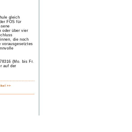
ule gleich
 der FOS für
ossene
 oder über vier
schluss
innen, die noch
e vorausgesetztes
innvolle
78316 (Mo. bis Fr.
r auf der
ikel >>