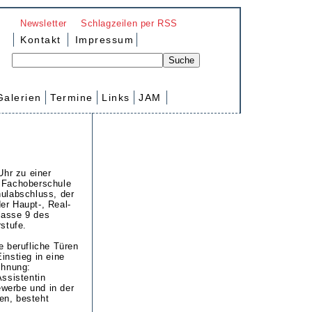
Newsletter
Schlagzeilen per RSS
Kontakt
Impressum
Galerien
Termine
Links
JAM
Uhr zu einer
e Fachoberschule
ulabschluss, der
er Haupt-, Real-
lasse 9 des
stufe.
e berufliche Türen
instieg in eine
chnung:
ssistentin
ewerbe und in der
hen, besteht