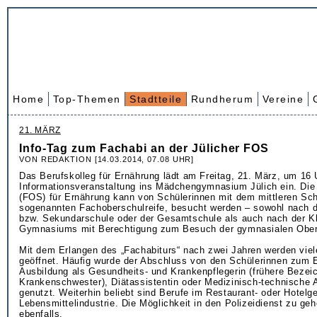
Home
Top-Themen
Stadtteile
Rundherum
Vereine
21. MÄRZ
Info-Tag zum Fachabi an der Jülicher FOS
VON REDAKTION [14.03.2014, 07.08 UHR]
Das Berufskolleg für Ernährung lädt am Freitag, 21. März, um 16 
Informationsveranstaltung ins Mädchengymnasium Jülich ein. Di
(FOS) für Ernährung kann von Schülerinnen mit dem mittleren Sch
sogenannten Fachoberschulreife, besucht werden – sowohl nach d
bzw. Sekundarschule oder der Gesamtschule als auch nach der K
Gymnasiums mit Berechtigung zum Besuch der gymnasialen Ober
Mit dem Erlangen des „Fachabiturs“ nach zwei Jahren werden viel
geöffnet. Häufig wurde der Abschluss von den Schülerinnen zum E
Ausbildung als Gesundheits- und Krankenpflegerin (frühere Bezei
Krankenschwester), Diätassistentin oder Medizinisch-technische A
genutzt. Weiterhin beliebt sind Berufe im Restaurant- oder Hotelg
Lebensmittelindustrie. Die Möglichkeit in den Polizeidienst zu ge
ebenfalls.