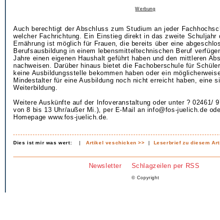
Werbung
Auch berechtigt der Abschluss zum Studium an jeder Fachhochsch
welcher Fachrichtung. Ein Einstieg direkt in das zweite Schuljahr
Ernährung ist möglich für Frauen, die bereits über eine abgeschl
Berufsausbildung in einem lebensmitteltechnischen Beruf verfügen
Jahre einen eigenen Haushalt geführt haben und den mittleren Ab
nachweisen. Darüber hinaus bietet die Fachoberschule für Schüler
keine Ausbildungsstelle bekommen haben oder ein möglicherweis
Mindestalter für eine Ausbildung noch nicht erreicht haben, eine s
Weiterbildung.
Weitere Auskünfte auf der Infoveranstaltung oder unter ? 02461/ 9
von 8 bis 13 Uhr/außer Mi.), per E-Mail an info@fos-juelich.de ode
Homepage www.fos-juelich.de.
Dies ist mir was wert:
|
Artikel veschicken >>
|
Leserbrief zu diesem Art
Newsletter
Schlagzeilen per RSS
© Copyright