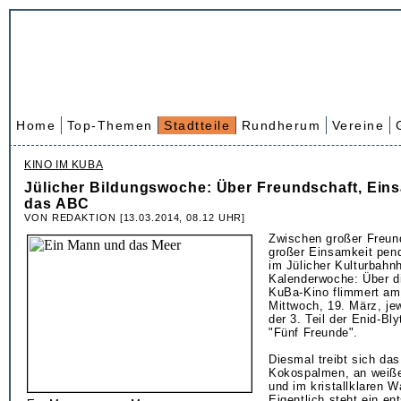
Home
Top-Themen
Stadtteile
Rundherum
Vereine
KINO IM KUBA
Jülicher Bildungswoche: Über Freundschaft, Ein
das ABC
VON REDAKTION [13.03.2014, 08.12 UHR]
Zwischen großer Freun
großer Einsamkeit pend
im Jülicher Kulturbahnh
Kalenderwoche: Über d
KuBa-Kino flimmert am
Mittwoch, 19. März, je
der 3. Teil der Enid-Bl
"Fünf Freunde".
Diesmal treibt sich das
Kokospalmen, an weiß
und im kristallklaren 
Eigentlich steht ein en