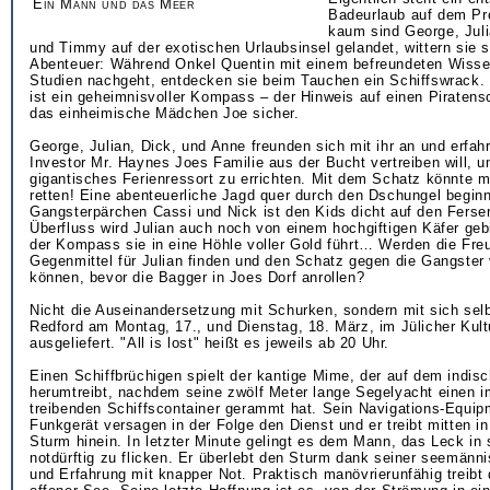
Ein Mann und das Meer
Badeurlaub auf dem P
kaum sind George, Juli
und Timmy auf der exotischen Urlaubsinsel gelandet, wittern sie 
Abenteuer: Während Onkel Quentin mit einem befreundeten Wisse
Studien nachgeht, entdecken sie beim Tauchen ein Schiffswrack. 
ist ein geheimnisvoller Kompass – der Hinweis auf einen Piratensc
das einheimische Mädchen Joe sicher.
George, Julian, Dick, und Anne freunden sich mit ihr an und erfah
Investor Mr. Haynes Joes Familie aus der Bucht vertreiben will, u
gigantisches Ferienressort zu errichten. Mit dem Schatz könnte 
retten! Eine abenteuerliche Jagd quer durch den Dschungel begin
Gangsterpärchen Cassi und Nick ist den Kids dicht auf den Ferse
Überfluss wird Julian auch noch von einem hochgiftigen Käfer geb
der Kompass sie in eine Höhle voller Gold führt… Werden die Fre
Gegenmittel für Julian finden und den Schatz gegen die Gangster 
können, bevor die Bagger in Joes Dorf anrollen?
Nicht die Auseinandersetzung mit Schurken, sondern mit sich selb
Redford am Montag, 17., und Dienstag, 18. März, im Jülicher Kul
ausgeliefert. "All is lost" heißt es jeweils ab 20 Uhr.
Einen Schiffbrüchigen spielt der kantige Mime, der auf dem indi
herumtreibt, nachdem seine zwölf Meter lange Segelyacht einen 
treibenden Schiffscontainer gerammt hat. Sein Navigations-Equip
Funkgerät versagen in der Folge den Dienst und er treibt mitten i
Sturm hinein. In letzter Minute gelingt es dem Mann, das Leck in
notdürftig zu flicken. Er überlebt den Sturm dank seiner seemänni
und Erfahrung mit knapper Not. Praktisch manövrierunfähig treibt