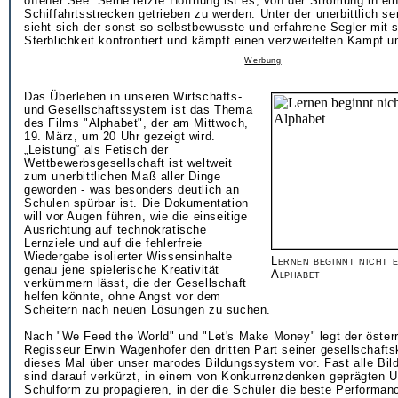
offener See. Seine letzte Hoffnung ist es, von der Strömung in ei
Schiffahrtsstrecken getrieben zu werden. Unter der unerbittlich 
sieht sich der sonst so selbstbewusste und erfahrene Segler mit 
Sterblichkeit konfrontiert und kämpft einen verzweifelten Kampf 
Werbung
Das Überleben in unseren Wirtschafts-
und Gesellschaftssystem ist das Thema
des Films "Alphabet", der am Mittwoch,
19. März, um 20 Uhr gezeigt wird.
„Leistung“ als Fetisch der
Wettbewerbsgesellschaft ist weltweit
zum unerbittlichen Maß aller Dinge
geworden - was besonders deutlich an
Schulen spürbar ist. Die Dokumentation
will vor Augen führen, wie die einseitige
Ausrichtung auf technokratische
Lernziele und auf die fehlerfreie
Wiedergabe isolierter Wissensinhalte
Lernen beginnt nicht 
genau jene spielerische Kreativität
Alphabet
verkümmern lässt, die der Gesellschaft
helfen könnte, ohne Angst vor dem
Scheitern nach neuen Lösungen zu suchen.
Nach "We Feed the World" und "Let's Make Money" legt der öster
Regisseur Erwin Wagenhofer den dritten Part seiner gesellschaftsk
dieses Mal über unser marodes Bildungssystem vor. Fast alle Bi
sind darauf verkürzt, in einem von Konkurrenzdenken geprägten U
Schulform zu propagieren, in der die Schüler die beste Performan