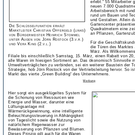
erlebt.“ 55 Mitarbeiter
neuen 7.000 Quadratme
Arbeitsbereich mit rund
rund um Bauen und Tec
und Gestalten. Allein 
Gartencenter präsentie
Die Schlüsselfunktion erhält
Quadratmetern eine ze
Marktleiter Christian Offergeld (links)
an Pflanzen, Gartenzu
von Bürgermeister Heinrich Stommel
unter Augen von Jörn Rostock (3.v.r.)
Für die Geschäftskunds
und Vera King (2.v.l.)
die Türen des Marktes
März. Als Willkommensg
Filiale bis einschließlich Samstag, 15. März, einen Rabatt von 20
alle Waren im hiesigen Sortiment an. Das ökonomisch Sinnvolle 
Umweltverträglichen zu verbinden, sei ein weiterer Baustein der 
Strategie, hob Jörn Rostock von der Vertriebsleitung hervor. So ist
Markt das vierte „Green Building“ des Unternehmens.
Werbung
Hier sorgt ein ausgeklügeltes System für
die Schonung von Ressourcen wie
Energie und Wasser, darunter eine
Lüftungsanlage mit
Wärmerückgewinnung, eine intelligente
Beleuchtungssteuerung in Abhängigkeit
von Tageslicht sowie die Nutzung von
natürlichem Regenwasser zur
Bewässerung von Pflanzen und Blumen.
Dieses Prinzip gilt auch für die Waren