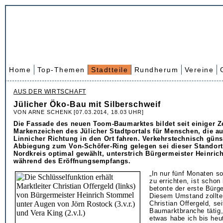
Home
Top-Themen
Stadtteile
Rundherum
Vereine
AUS DER WIRTSCHAFT
Jülicher Öko-Bau mit Silberschweif
VON ARNE SCHENK [07.03.2014, 18.03 UHR]
Die Fassade des neuen Toom-Baumarktes bildet seit einiger Z
Markenzeichen des Jülicher Stadtportals für Menschen, die a
Linnicher Richtung in den Ort fahren. Verkehrstechnisch güns
Abbiegung zum Von-Schöfer-Ring gelegen sei dieser Standort
Nordkreis optimal gewählt, unterstrich Bürgermeister Heinri
während des Eröffnungsempfangs.
„In nur fünf Monaten s
zu errichten, ist schon 
betonte der erste Bürg
Diesem Umstand zollte 
Christian Offergeld, se
Baumarktbranche tätig
etwas habe ich bis heu