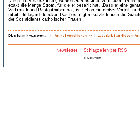
Durch die Vorauszahlung werden Außenstände vermieden. Denn 
exakt die Menge Strom, für die er bezahlt hat. „Dass er eine gena
Verbrauch und Restguthaben hat, ist schon ein großer Vorteil für 
urteilt Hildegard Hoecker. Das bestätigten kürzlich auch die Schu
der Sozialdienst katholischer Frauen.
Dies ist mir was wert:
|
Artikel veschicken >>
|
Leserbrief zu diesem Art
Newsletter
Schlagzeilen per RSS
© Copyright