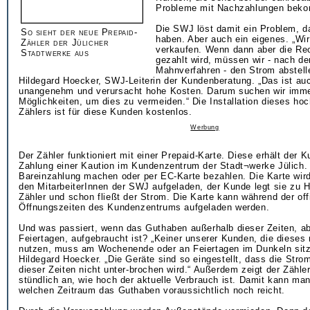
Probleme mit Nachzahlungen bek
Die SWJ löst damit ein Problem, d
So sieht der neue Prepaid-
haben. Aber auch ein eigenes. „Wir
Zähler der Jülicher
verkaufen. Wenn dann aber die Re
Stadtwerke aus
gezahlt wird, müssen wir - nach d
Mahnverfahren - den Strom abstelle
Hildegard Hoecker, SWJ-Leiterin der Kundenberatung. „Das ist auc
unangenehm und verursacht hohe Kosten. Darum suchen wir imm
Möglichkeiten, um dies zu vermeiden.“ Die Installation dieses h
Zählers ist für diese Kunden kostenlos.
Werbung
Der Zähler funktioniert mit einer Prepaid-Karte. Diese erhält der 
Zahlung einer Kaution im Kundenzentrum der Stadt¬werke Jülich.
Bareinzahlung machen oder per EC-Karte bezahlen. Die Karte wird
den MitarbeiterInnen der SWJ aufgeladen, der Kunde legt sie zu 
Zähler und schon fließt der Strom. Die Karte kann während der offi
Öffnungszeiten des Kundenzentrums aufgeladen werden.
Und was passiert, wenn das Guthaben außerhalb dieser Zeiten, a
Feiertagen, aufgebraucht ist? „Keiner unserer Kunden, die diese
nutzen, muss am Wochenende oder an Feiertagen im Dunkeln sitze
Hildegard Hoecker. „Die Geräte sind so eingestellt, dass die Stro
dieser Zeiten nicht unter-brochen wird.“ Außerdem zeigt der Zähler
stündlich an, wie hoch der aktuelle Verbrauch ist. Damit kann ma
welchen Zeitraum das Guthaben voraussichtlich noch reicht.