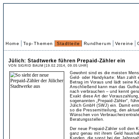
Home
Top-Themen
Stadtteile
Rundherum
Vereine
Jülich: Stadtwerke führen Prepaid-Zähler ein
VON SIGRID BAUM [19.02.2014, 09.05 UHR]
Gewohnt sind es die meisten Mens
Geld- oder Handykarte: Man zahlt
Betrag im Voraus und lädt seine Ka
Anschließend kann man das Gutha
nach verbrauchen – und kennt gen
Exakt diese Art der Vorauszahlung
sogenannten „Prepaid-Zähler“, füh
Jülich GmbH (SWJ) ein. Damit ent
so die Pressemitteilung, den aktue
Wünschen von Verbraucherzentral
Beratungsstellen.
Der neue Prepaid-Zähler soll den K
ganz genau mit ihrem Geld hausha
Kunden, die sonst bei der Jahresa