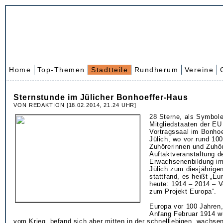
Home
Top-Themen
Stadtteile
Rundherum
Vereine
Sternstunde im Jülicher Bonhoeffer-Haus
VON REDAKTION [18.02.2014, 21.24 UHR]
28 Sterne, als Symbole
Mitgliedstaaten der E
Vortragssaal im Bonhoe
Jülich, wo vor rund 100
Zuhörerinnen und Zuhör
Auftaktveranstaltung d
Erwachsenenbildung im
Jülich zum diesjährig
stattfand, es heißt „Eu
heute: 1914 – 2014 – V
zum Projekt Europa“.
Europa vor 100 Jahren,
Anfang Februar 1914 w
vom Krieg, befand sich aber mitten in der schnelllebigen, wachse