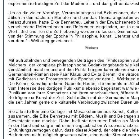
experimentierfreudigen Zeit der Moderne – und das galt es darzust
Um an die vielen Vorträge, Veranstaltungen und Exkursionen, die
Jülich in den nächsten Monaten rund um das Thema angeboten w
heranzuführen, hatte Elke Bennetreu, Leiterin der Erwachsenenbil
verschiedene Referentinnen und Referenten eingeladen, um in ein
Wort, Bild und Ton die Zeit lebendig werden zu lassen. Gemeinsa
von der Stimmung der Epoche in Philosophie, Kunst, Literatur und 
vor dem 1. Weltkrieg gezeichnet.
Werbung
Mit aufrüttelnden und bewegenden Beiträgen des "Philosophen au
Melchers, der komplexe philosophische Gedankengebäude wie kei
verständlich machen und auf den Punkt bringen kann ebenso wie
Germanisten-Romanisten-Paar Klaus und Evita Brehm, die virtuos
mit Gedichten und Prosatexten die Epoche vor dem 1. Weltkrieg 
Die Kölner Kunsthistorikerin Gabriele Huster, die erstmals in Jülic
vom Interesse des dortigen Publikums ebenso begeistert war wie 
Publikum von ihrer Kompetenz und ihren anschaulichen, öffnete A
Beiträgen zur Kunst der Zeit. Schließlich mit der Germanistin Ma
die seit Jahren gerne die kulturelle Verbindung zwischen Düren un
Sie alle stellten eine Collage mit Mosaiksteinen aus Kunst, Kultu
zusammen, die Elke Bennetreu mit Bildern, Musik und Beiträgen z
Geschichte rund machte. Dabei hielt sie den roten Faden als Mod
in der Hand und sorgte mit einem unglaublichen Wissensschatz u
Einfühlungsvermögen dafür, dass dieser Abend, der ohne die viel
Helferinnen nicht möglich gewesen wäre, eine echte Sternstunde 