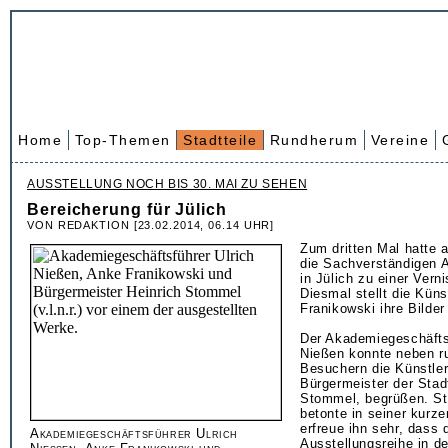
Home
Top-Themen
Stadtteile
Rundherum
Vereine
AUSSTELLUNG NOCH BIS 30. MAI ZU SEHEN
Bereicherung für Jülich
VON REDAKTION [23.02.2014, 06.14 UHR]
Zum dritten Mal hatte 
die Sachverständigen
in Jülich zu einer Vern
Diesmal stellt die Küns
Franikowski ihre Bilder
Der Akademiegeschäftsf
Nießen konnte neben ru
Besuchern die Künstler
Bürgermeister der Stadt
Stommel, begrüßen. S
betonte in seiner kurz
erfreue ihn sehr, dass 
Akademiegeschäftsführer Ulrich
Ausstellungsreihe in d