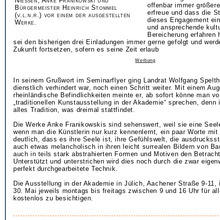
Nießen, Anke Franikowski und
offenbar immer größer
Bürgermeister Heinrich Stommel
erfreue und dass die St
(v.l.n.r.) vor einem der ausgestellten
dieses Engagement ei
Werke.
und ansprechende kultu
Bereicherung erfahren h
sei den bisherigen drei Einladungen immer gerne gefolgt und werd
Zukunft fortsetzen, sofern es seine Zeit erlaub
Werbung
In seinem Grußwort im Seminarflyer ging Landrat Wolfgang Speltha
dienstlich verhindert war, noch einen Schritt weiter. Mit einem Au
rheinländische Befindlichkeiten meinte er, ab sofort könne man vo
„traditionellen Kunstausstellung in der Akademie“ sprechen, denn
alles Tradition, was dreimal stattfindet.
Die Werke Anke Franikowskis sind sehenswert, weil sie eine See
wenn man die Künstlerin nur kurz kennenlernt, ein paar Worte mit 
deutlich, dass es ihre Seele ist, ihre Gefühlswelt, die ausdruckss
auch etwas melancholisch in ihren leicht surrealen Bildern von B
auch in teils stark abstrahierten Formen und Motiven den Betrach
Unterstützt und unterstrichen wird dies noch durch die zwar eigenw
perfekt durchgearbeitete Technik.
Die Ausstellung in der Akademie in Jülich, Aachener Straße 9-11, 
30. Mai jeweils montags bis freitags zwischen 9 und 16 Uhr für all
kostenlos zu besichtigen.